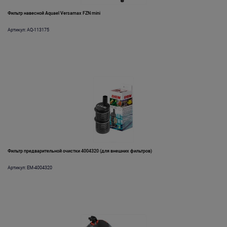
Фильтр навесной Aquael Versamax FZN mini
Артикул: AQ-113175
Фильтр предварительной очистки 4004320 (для внешних фильтров)
Артикул: EM-4004320