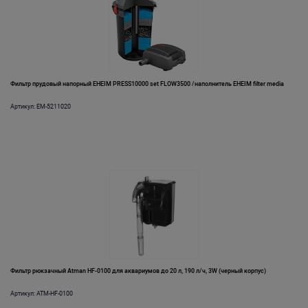
Фильтр прудовый напорный EHEIM PRESS10000 set FLOW3500 /наполнитель EHEIM filter media
Артикул: EM-5211020
Фильтр рюкзачный Atman HF-0100 для аквариумов до 20 л, 190 л/ч, 3W (черный корпус)
Артикул: ATM-HF-0100