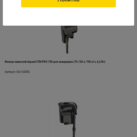
Фильтр навесной Aquael FZN PRO 700 для аквариума (75-130 л, 700 л/ч, 6,2 Вт)
Артикул: AQ-132052