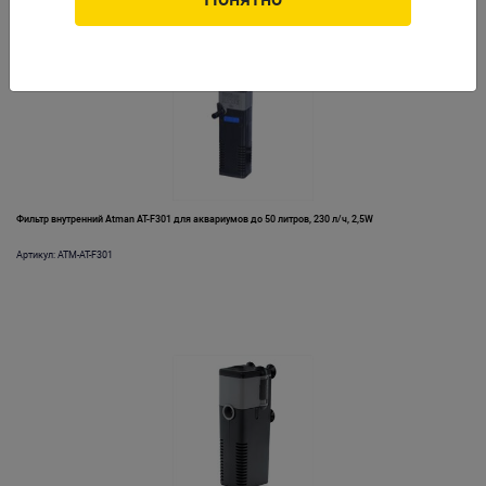
Фильтр внутренний Atman AT-F301 для аквариумов до 50 литров, 230 л/ч, 2,5W
Артикул: ATM-AT-F301