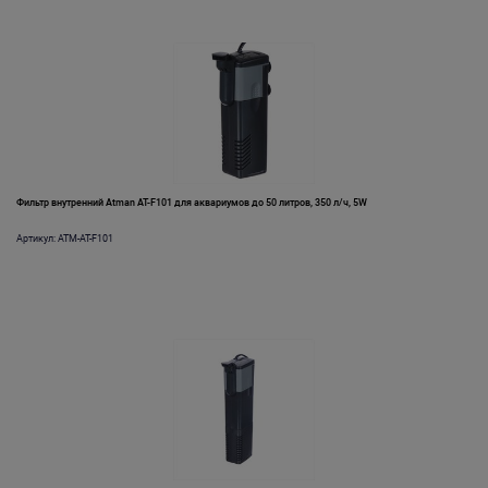
Фильтр внутренний Atman AT-F101 для аквариумов до 50 литров, 350 л/ч, 5W
Артикул: ATM-AT-F101