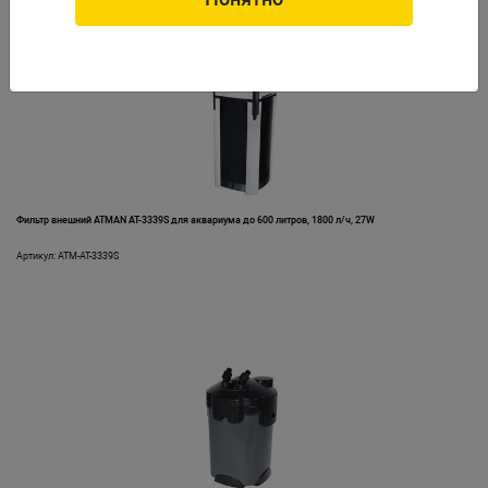
Фильтр внешний ATMAN AT-3339S для аквариума до 600 литров, 1800 л/ч, 27W
Артикул: ATM-AT-3339S