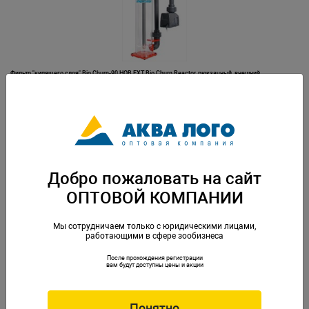
Фильтр "кипящего слоя" Bio Churn-90 HOB EXT Bio Churn Reactor, рюкзачный, внешний
D90/220x115x410мм от 400-500л, помпа AQ-800, 6Вт
Артикул: OC-130206
Добро пожаловать на сайт
ОПТОВОЙ КОМПАНИИ
Мы сотрудничаем только с юридическими лицами,
работающими в сфере зообизнеса
После прохождения регистрации
Фильтр "кипящего слоя" Bio Churn-90INT Bio Churn Reactor D90/220x115x370мм от 400-600л, помпа
вам будут доступны цены и акции
AQ-800, 6Вт
Артикул: OC-130204
Понятно