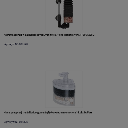
Фильтр аэрлифтный Naribo (открытая губка + био-наполнитель) 10х6х22см
Артикул: NR-087590
Фильтр аэрлифтный Naribo донный (Губка+био-наполнитель) 8х8х16,5см
Артикул: NR-081376