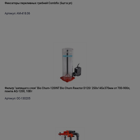
Фиксаторы переливных гребней Combfix (6шт в уп)
Артикул: AM-418.06
Фильтр "кипящего слоя" Bio Churn-120INT Bio Churn Reactor D120/ 250х145х370мм от 700-900л,
помпа AQ-1200, 10Вт
Артикул: OC-130205