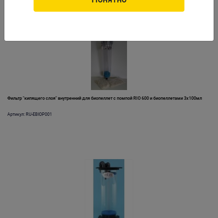
Фильтр "кипящего слоя" внутренний для биопеллет с помпой RIO 600 и биопеллетами 3х100мл
Артикул: RU-EBIOP001