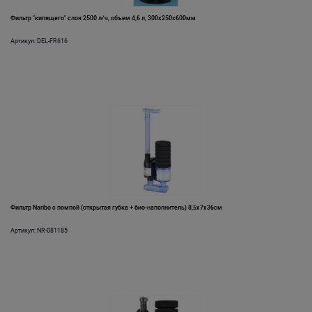
Фильтр "кипящего" слоя 2500 л/ч, объем 4,6 л, 300х250х600мм
Артикул: DEL-FR616
Фильтр Naribo с помпой (открытая губка + био-наполнитель) 8,5х7х36см
Артикул: NR-081185