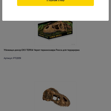
Убежище-декор EXO TERRA Череп тираннозавра Рекса для террариума
Артикул: PT-2859