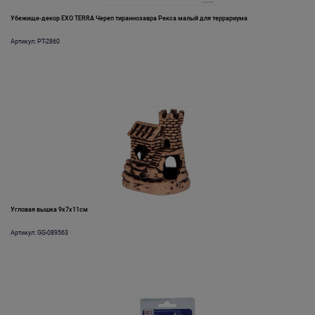
Убежище-декор EXO TERRA Череп тираннозавра Рекса малый для террариума
Артикул: PT-2860
Угловая вышка 9х7х11см
Артикул: GG-089563