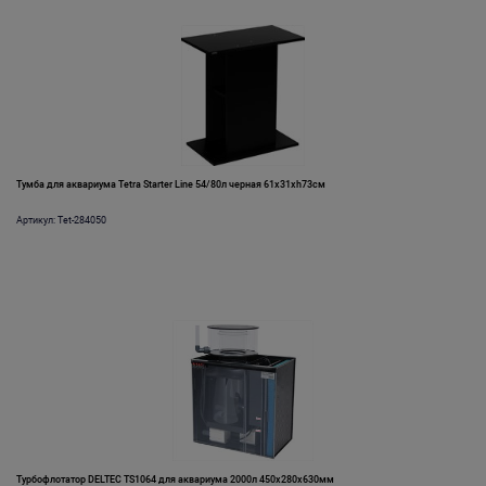
Тумба для аквариума Tetra Starter Line 54/80л черная 61х31хh73см
Артикул: Tet-284050
Турбофлотатор DELTEC TS1064 для аквариума 2000л 450х280х630мм