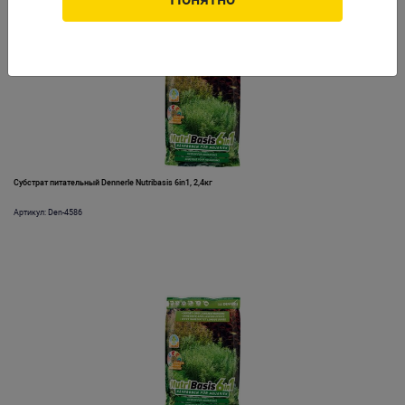
Субстрат питательный Dennerle Nutribasis 6in1, 2,4кг
Артикул: Den-4586