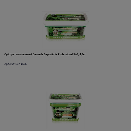
Субстрат питательный Dennerle Deponitmix Professional 9in1, 4,8кг
Артикул: Den-4596