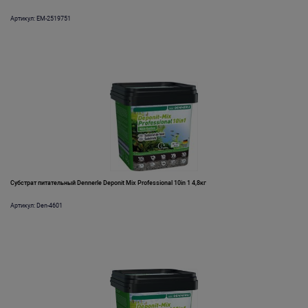
Артикул: EM-2519751
Субстрат питательный Dennerle Deponit Mix Professional 10in 1 4,8кг
Артикул: Den-4601