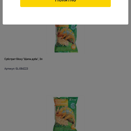
Субстрат Gloxy "Щепа дуба", 3л
Артикул: GL-084223