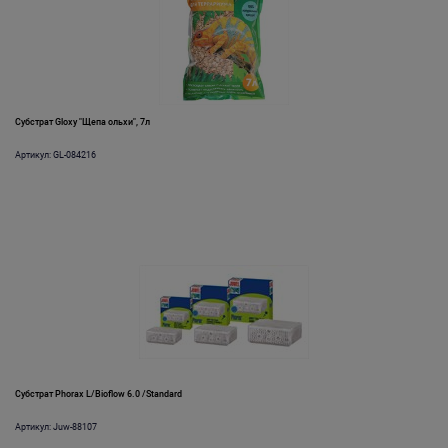
Субстрат Gloxy "Щепа ольхи", 7л
Артикул: GL-084216
Субстрат Phorax L/Bioflow 6.0 /Standard
Артикул: Juw-88107