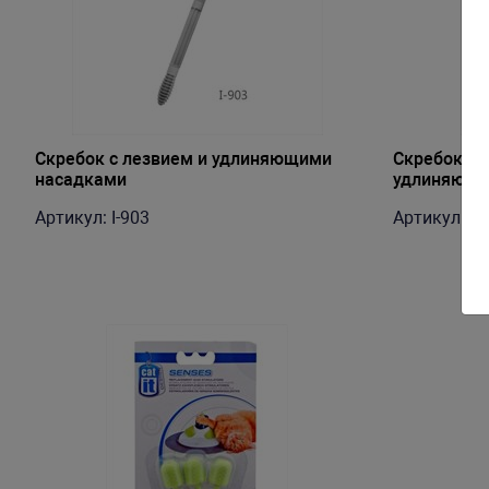
Скребок с лезвием и удлиняющими
Скребок с 
насадками
удлиняющи
Артикул: I-903
Артикул: I-