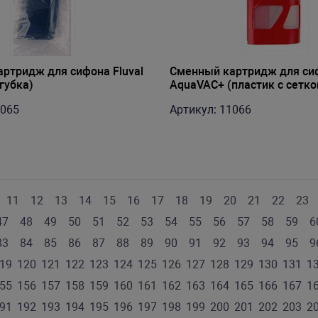
ртридж для сифона Fluval
Сменный картридж для сиф
губка)
AquaVAC+ (пластик с сетко
1065
Артикул: 11066
11
12
13
14
15
16
17
18
19
20
21
22
23
47
48
49
50
51
52
53
54
55
56
57
58
59
6
83
84
85
86
87
88
89
90
91
92
93
94
95
9
19
120
121
122
123
124
125
126
127
128
129
130
131
1
55
156
157
158
159
160
161
162
163
164
165
166
167
1
91
192
193
194
195
196
197
198
199
200
201
202
203
2