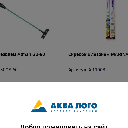
лезвием Atman GS-60
Скребок с лезвием MARINA,
TM-GS-60
Артикул: A-11008
Добро пожаловать на сайт