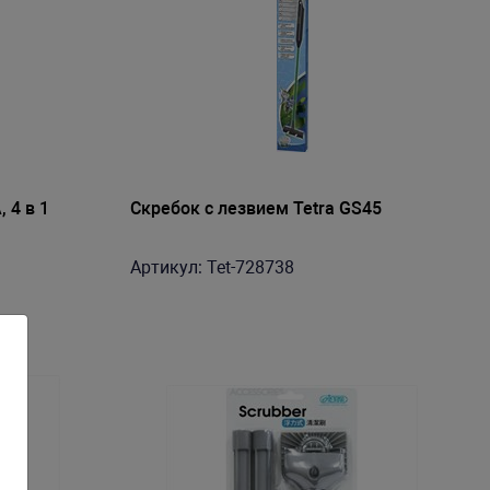
 4 в 1
Скребок с лезвием Tetra GS45
Артикул: Tet-728738