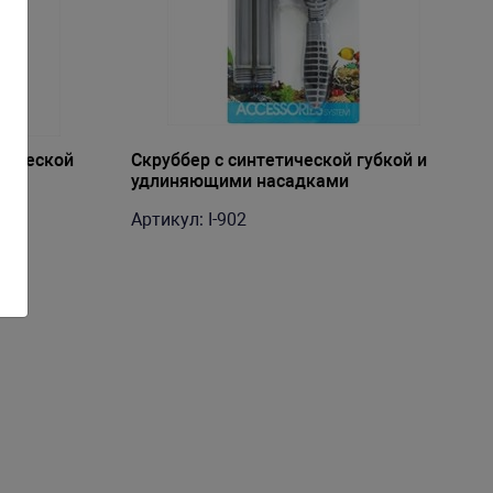
етической
Скруббер с синтетической губкой и
удлиняющими насадками
Артикул: I-902