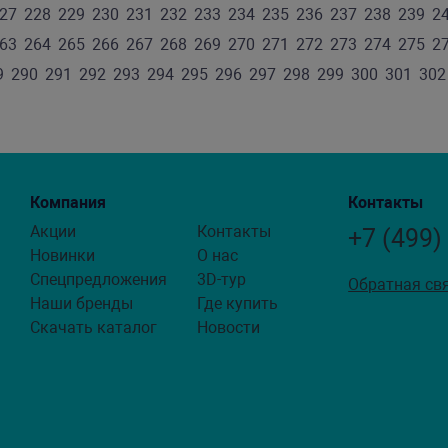
27
228
229
230
231
232
233
234
235
236
237
238
239
2
63
264
265
266
267
268
269
270
271
272
273
274
275
2
9
290
291
292
293
294
295
296
297
298
299
300
301
302
Компания
Контакты
Акции
Контакты
+7 (499)
Новинки
О нас
Спецпредложения
3D-тур
Обратная св
Наши бренды
Где купить
Скачать каталог
Новости