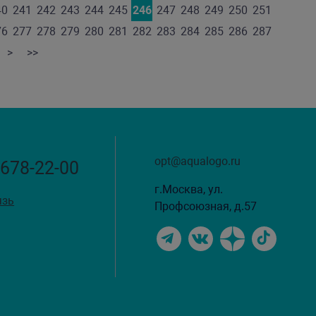
40
241
242
243
244
245
246
247
248
249
250
251
76
277
278
279
280
281
282
283
284
285
286
287
>
>>
opt@aqualogo.ru
 678-22-00
г.Москва, ул.
язь
Профсоюзная, д.57