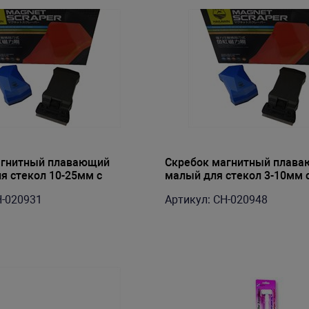
агнитный плавающий
Скребок магнитный плав
я стекол 10-25мм с
малый для стекол 3-10мм 
звий
лезвий
H-020931
Артикул: CH-020948