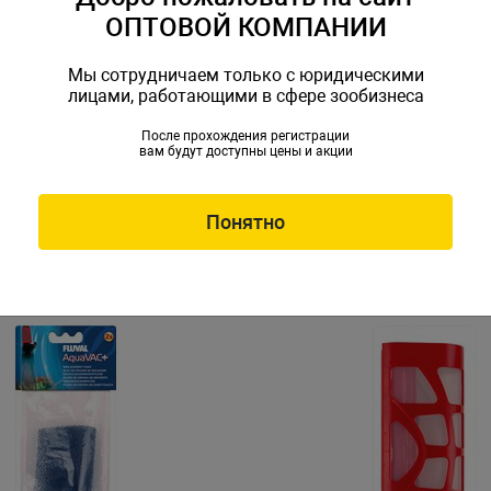
ОПТОВОЙ КОМПАНИИ
Мы сотрудничаем только с юридическими
лицами, работающими в сфере зообизнеса
После прохождения регистрации
вам будут доступны цены и акции
широким лезвием и
Скруббер короткий с синт
мися насадками
губкой, S
924
Артикул: I-905
Понятно