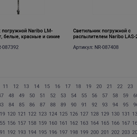
 погружной Naribo LM-
Светильник погружной с
, белые, красные и синие
распылителем Naribo LAS-2
, 53х2,1х1,1см
25х2,9х1,9см
R-087392
Артикул: NR-087408
11
12
13
14
15
16
17
18
19
20
21
22
23
47
48
49
50
51
52
53
54
55
56
57
58
59
6
83
84
85
86
87
88
89
90
91
92
93
94
95
9
19
120
121
122
123
124
125
126
127
128
129
130
131
1
55
156
157
158
159
160
161
162
163
164
165
166
167
1
91
192
193
194
195
196
197
198
199
200
201
202
203
2