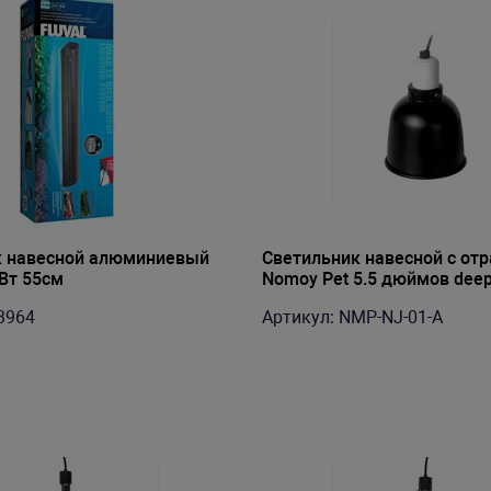
к навесной алюминиевый
Светильник навесной с от
4Вт 55см
Nomoy Pet 5.5 дюймов dee
shade 14х19.5см 220В-240В
3964
Артикул: NMP-NJ-01-A