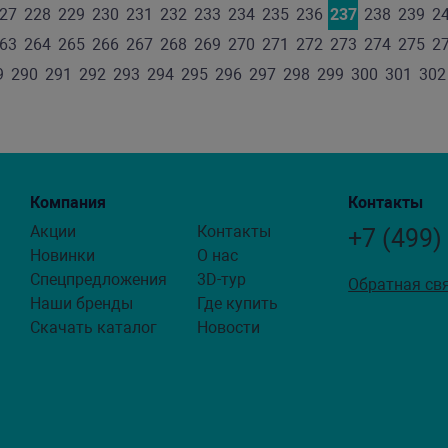
27
228
229
230
231
232
233
234
235
236
237
238
239
2
63
264
265
266
267
268
269
270
271
272
273
274
275
2
9
290
291
292
293
294
295
296
297
298
299
300
301
302
Компания
Контакты
Акции
Контакты
+7 (499)
Новинки
О нас
Спецпредложения
3D-тур
Обратная св
Наши бренды
Где купить
Скачать каталог
Новости