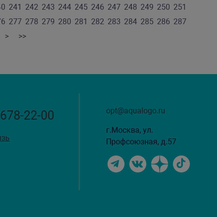
40
241
242
243
244
245
246
247
248
249
250
251
76
277
278
279
280
281
282
283
284
285
286
287
>
>>
opt@aqualogo.ru
 678-22-00
г.Москва, ул.
язь
Профсоюзная, д.57