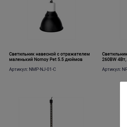
Светильник навесной с отражателем
Светильник
маленький Nomoy Pet 5.5 дюймов
260BW 4Вт,
small lamp shade 14х15.5см 220В-240В
светодиоды
Артикул: NMP-NJ-01-C
Артикул: N
26х2,1х1,1