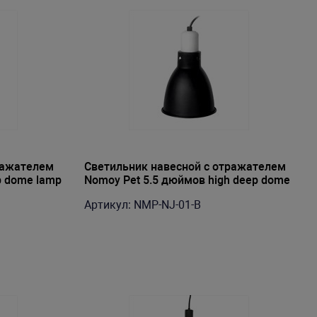
ражателем
Светильник навесной с отражателем
p dome lamp
Nomoy Pet 5.5 дюймов high deep dome
lamp shade 14х20.5см 220В-240В
Артикул: NMP-NJ-01-B