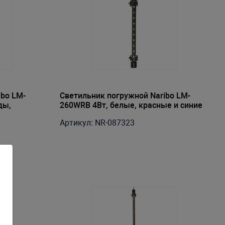
ibo LM-
Светильник погружной Naribo LM-
ды,
260WRB 4Вт, белые, красные и синие
светодиоды, 26х2,1х1,1см
Артикул: NR-087323