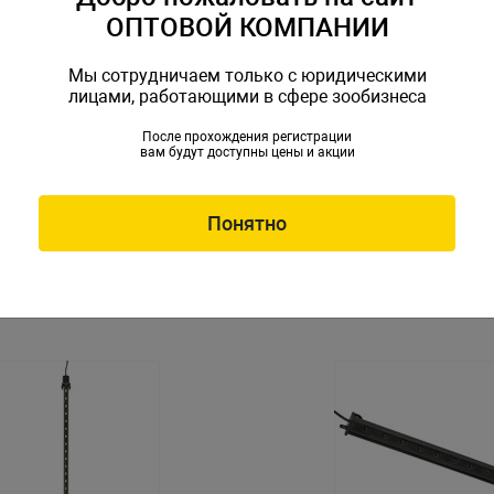
ОПТОВОЙ КОМПАНИИ
Мы сотрудничаем только с юридическими
лицами, работающими в сфере зообизнеса
После прохождения регистрации
вам будут доступны цены и акции
 погружной Naribo LM-
Светильник погружной Nar
белые светодиоды,
430WRB 7Вт, белые, красны
см
светодиоды, 43х2,1х1,1см
R-087330
Артикул: NR-087354
Понятно