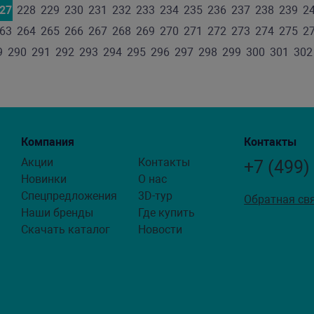
27
228
229
230
231
232
233
234
235
236
237
238
239
2
63
264
265
266
267
268
269
270
271
272
273
274
275
2
9
290
291
292
293
294
295
296
297
298
299
300
301
302
Компания
Контакты
Акции
Контакты
+7 (499)
Новинки
О нас
Спецпредложения
3D-тур
Обратная св
Наши бренды
Где купить
Скачать каталог
Новости