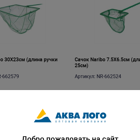
bo 30X23см (длина ручки
Сачок Naribo 7.5X6.5см (дл
25см)
R-662579
Артикул: NR-662524
Добро пожаловать на сайт