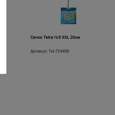
Сачок Tetra №5 XXL 20см
Артикул: Tet-724488