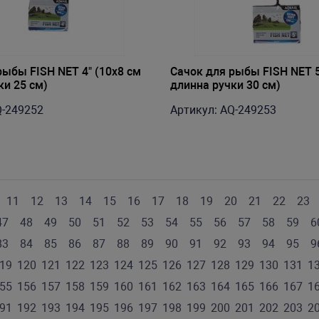
рыбы FISH NET 4" (10х8 см
Сачок для рыбы FISH NET 5
ки 25 см)
длинна ручки 30 см)
Q-249252
Артикул: AQ-249253
11
12
13
14
15
16
17
18
19
20
21
22
23
47
48
49
50
51
52
53
54
55
56
57
58
59
6
83
84
85
86
87
88
89
90
91
92
93
94
95
9
19
120
121
122
123
124
125
126
127
128
129
130
131
1
55
156
157
158
159
160
161
162
163
164
165
166
167
1
91
192
193
194
195
196
197
198
199
200
201
202
203
2