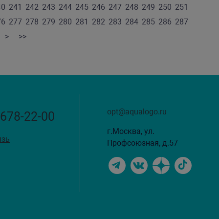
40
241
242
243
244
245
246
247
248
249
250
251
76
277
278
279
280
281
282
283
284
285
286
287
>
>>
opt@aqualogo.ru
 678-22-00
г.Москва, ул.
язь
Профсоюзная, д.57