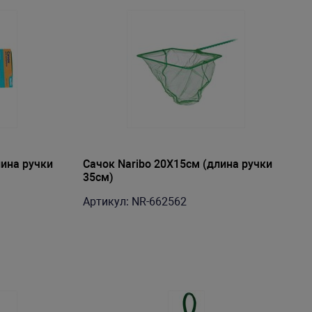
лина ручки
Сачок Naribo 20X15см (длина ручки
35см)
Артикул: NR-662562