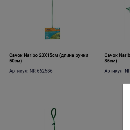
Сачок Naribo 20X15см (длина ручки
Сачок Nari
50см)
35см)
Артикул: NR-662586
Артикул: N