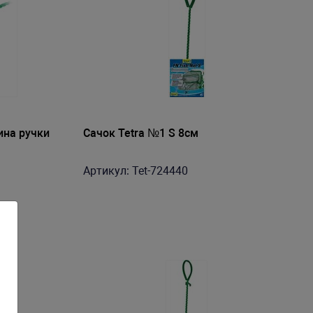
ина ручки
Сачок Tetra №1 S 8см
Артикул: Tet-724440