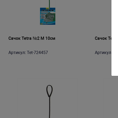
Сачок Tetra №2 M 10см
Сачок Tetr
Артикул: Tet-724457
Артикул: Te