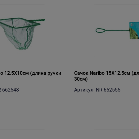
bo 12.5X10см (длина ручки
Сачок Naribo 15X12.5см (д
30см)
R-662548
Артикул: NR-662555