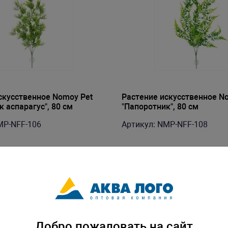
скусственное Nomoy Pet
Растение искусственное N
 аспарагус", 80 см
"Папоротник", 80 см
MP-NFF-106
Артикул: NMP-NFF-108
Добро пожаловать на сайт