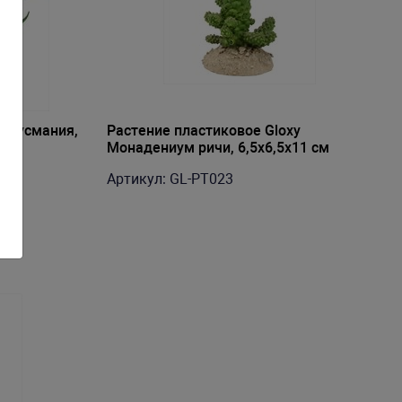
y Гусмания,
Растение пластиковое Gloxy
Монадениум ричи, 6,5х6,5х11 см
Артикул: GL-PT023