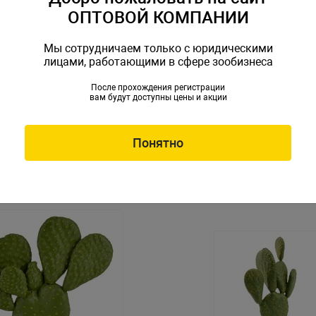
ОПТОВОЙ КОМПАНИИ
Мы сотрудничаем только с юридическими
лицами, работающими в сфере зообизнеса
После прохождения регистрации
вам будут доступны цены и акции
ластиковое Gloxy Алоэ,
Растение пластиковое Glox
 см
9х7х8 см
L-PT320
Артикул: GL-PT314
Понятно