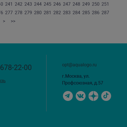
40
241
242
243
244
245
246
247
248
249
250
251
76
277
278
279
280
281
282
283
284
285
286
287
>
>>
opt@aqualogo.ru
 678-22-00
г.Москва, ул.
язь
Профсоюзная, д.57