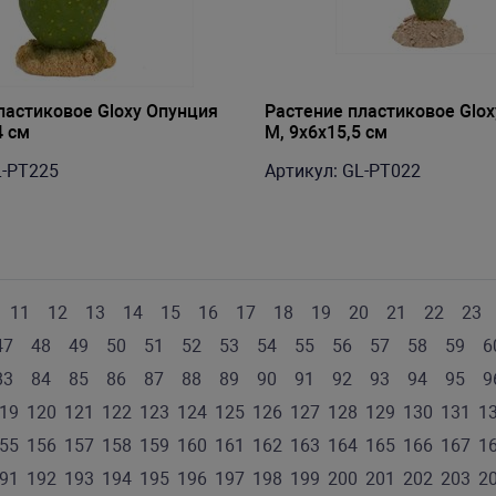
ластиковое Gloxy Опунция
Растение пластиковое Glo
4 см
M, 9х6х15,5 см
L-PT225
Артикул: GL-PT022
11
12
13
14
15
16
17
18
19
20
21
22
23
47
48
49
50
51
52
53
54
55
56
57
58
59
6
83
84
85
86
87
88
89
90
91
92
93
94
95
9
19
120
121
122
123
124
125
126
127
128
129
130
131
1
55
156
157
158
159
160
161
162
163
164
165
166
167
1
91
192
193
194
195
196
197
198
199
200
201
202
203
2