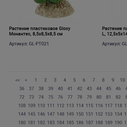
Растение пластиковое Gloxy
Растение п
Монантес, 8,5х8,5х8,5 см
L, 12,5х5х1
Артикул: GL-PT021
Артикул: G
<<
<
1
2
3
4
5
6
7
8
9
10
36
37
38
39
40
41
42
43
44
45
46
72
73
74
75
76
77
78
79
80
81
82
108
109
110
111
112
113
114
115
116
117
118
1
144
145
146
147
148
149
150
151
152
153
154
1
180
181
182
183
184
185
186
187
188
189
190
1