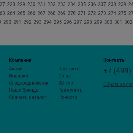
27
228
229
230
231
232
233
234
235
236
237
238
239
2
63
264
265
266
267
268
269
270
271
272
273
274
275
2
9
290
291
292
293
294
295
296
297
298
299
300
301
302
Компания
Контакты
Акции
Контакты
+7 (499)
Новинки
О нас
Спецпредложения
3D-тур
Обратная св
Наши бренды
Где купить
Скачать каталог
Новости