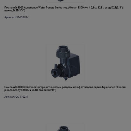
Помпа AQ-3000 Aquatrance Water Pumps Series подъёмная 3300л/ч, h 2,8м, 62Вт, вход D25(3/4"),
выход D 25(3/4")
Артикул: OC-110207
Помпа AQ-3000S Skimmer Pump с игольчатым ротором для флотаторов серии Aquatrance Skimmer
pumps воздух 880л/ч, 35Вт выход D32(1")
Артикул: OC-110211