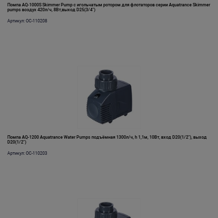
Помпа AQ-1000S Skimmer Pump с игольчатым ротором для флотаторов серии Aquatrance Skimmer
pumps воздух 420л/ч, 8Вт,выход D25(3/4")
Артикул: OC-110208
Помпа AQ-1200 Aquatrance Water Pumps подъёмная 1300л/ч, h 1,1м, 10Вт, вход D20(1/2"), выход
D20(1/2")
Артикул: OC-110203