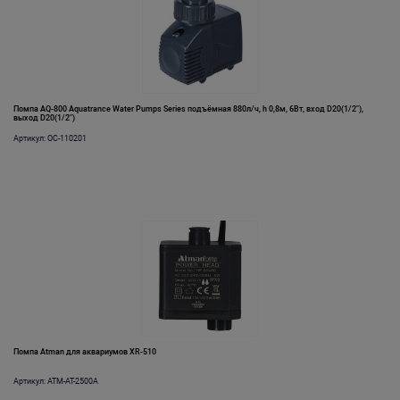
Помпа AQ-800 Aquatrance Water Pumps Series подъёмная 880л/ч, h 0,8м, 6Вт, вход D20(1/2"),
выход D20(1/2")
Артикул: OC-110201
Помпа Atman для аквариумов XR-510
Артикул: ATM-AT-2500A