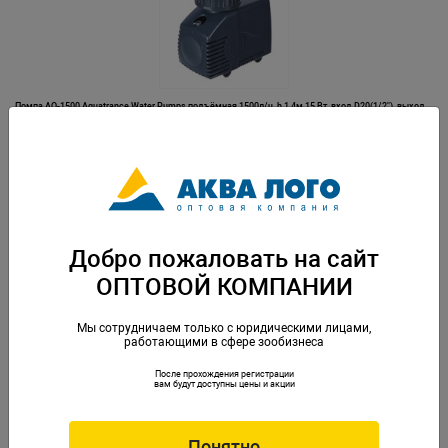
Помпа AQ-1500 Aquatrance Water Pumps подъёмная 1500л/ч, h 1,4м,15 Вт, вход D20(1/2"), выход
D20(1/2")
Артикул: OC-110204
Добро пожаловать на сайт
ОПТОВОЙ КОМПАНИИ
Мы сотрудничаем только с юридическими лицами,
работающими в сфере зообизнеса
После прохождения регистрации
Помпа AQ-1800S Skimmer Pump с игольчатым ротором для флотаторов серии Aquatrance Skimmer
вам будут доступны цены и акции
pumps воздух 480л/ч, 10Вт, выход D25(3/4")
Артикул: OC-110209
Понятно