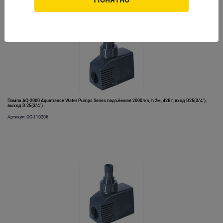
Помпа AQ-2000 Aquatrance Water Pumps Series подъёмная 2000л/ч, h 2м, 42Вт, вход D25(3/4"),
выход D 25(3/4")
Артикул: OC-110206