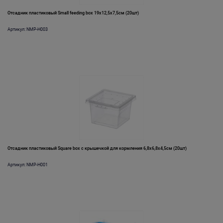
Отсадник пластиковый Small feeding box 19х12,5х7,5см (20шт)
Артикул: NMP-H003
Отсадник пластиковый Square box с крышечкой для кормления 6,8х6,8х4,5см (20шт)
Артикул: NMP-H001