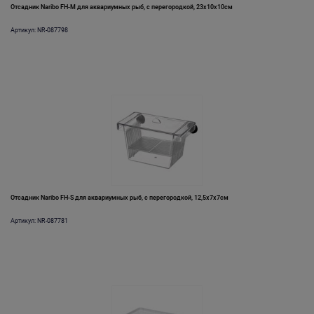
Отсадник Naribo FH-M для аквариумных рыб, с перегородкой, 23x10x10см
Артикул: NR-087798
Отсадник Naribo FH-S для аквариумных рыб, с перегородкой, 12,5x7x7см
Артикул: NR-087781