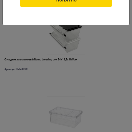
Отсадник пластиковый Nomo breeding box 24х16,5х10,5см
Артикул: NMP-H008