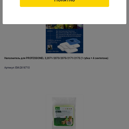
Наполнитель для PROFESSIONEL 3,2071/2073/2075/2171/2173 (1 губка + 4 синтепона)
Артикул: EM-2616710