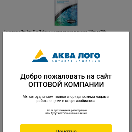
Наполнитель Seachem CupriSorb для удаления меди из аквариума, 100мл на 200л
Артикул: SCH-205
Добро пожаловать на сайт
ОПТОВОЙ КОМПАНИИ
Мы сотрудничаем только с юридическими лицами,
работающими в сфере зообизнеса
После прохождения регистрации
Наполнитель Seachem CupriSorb для удаления меди из аквариума, 250мл на 600л
вам будут доступны цены и акции
Артикул: SCH-206
Понятно