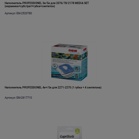
Наполнитель PROFESSIONEL 3е/5е для 2076/78/2178 MEDIA SET
(керамика+субстрат+губка+синтепон)
Артикул: EM-2520780
Наполнитель PROFESSIONEL 4e+/5e для 2271-2275 (1 губка + 4 синтепона)
Артикул: EM-2617710