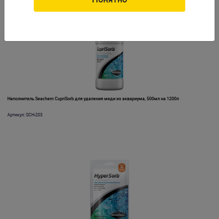
Наполнитель Seachem CupriSorb для удаления меди из аквариума, 500мл на 1200л
Артикул: SCH-203