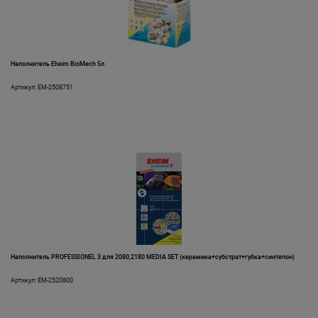
Наполнитель Eheim BioMech 5л
Артикул: EM-2508751
Наполнитель PROFESSIONEL 3 для 2080,2180 MEDIA SET (керамика+субстрат+губка+синтепон)
Артикул: EM-2520800