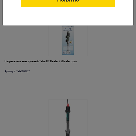
Нагреватель электронный Tetra HT Heater 75Вт electronic
Артикул: Tet-307087