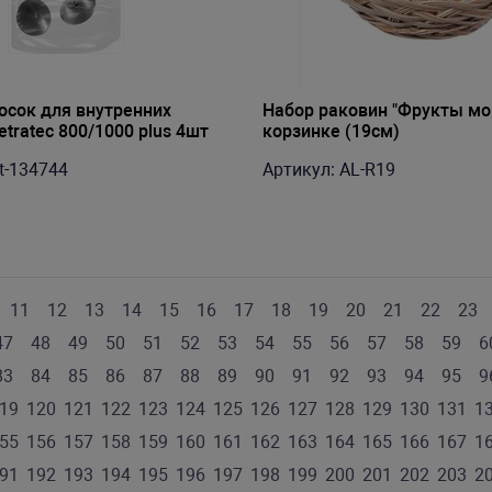
осок для внутренних
Набор раковин "Фрукты мо
tratec 800/1000 plus 4шт
корзинке (19см)
t-134744
Артикул: AL-R19
11
12
13
14
15
16
17
18
19
20
21
22
23
47
48
49
50
51
52
53
54
55
56
57
58
59
6
83
84
85
86
87
88
89
90
91
92
93
94
95
9
19
120
121
122
123
124
125
126
127
128
129
130
131
1
55
156
157
158
159
160
161
162
163
164
165
166
167
1
91
192
193
194
195
196
197
198
199
200
201
202
203
2