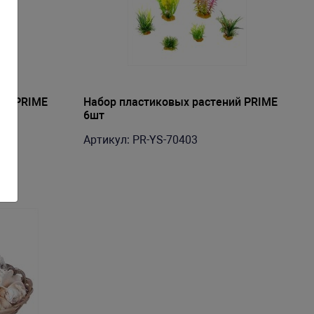
ий PRIME
Набор пластиковых растений PRIME
6шт
Артикул: PR-YS-70403