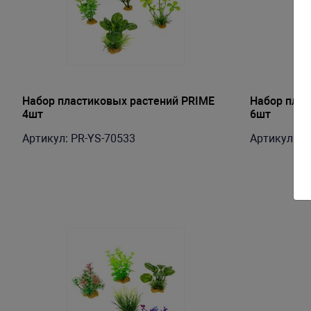
Набор пластиковых растений PRIME
Набор плас
4шт
6шт
Артикул: PR-YS-70533
Артикул: P