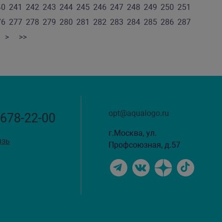
40
241
242
243
244
245
246
247
248
249
250
251
76
277
278
279
280
281
282
283
284
285
286
287
>
>>
opt@aqualogo.ru
 678-22-00
г.Москва, ул.
язь
Профсоюзная, д.57