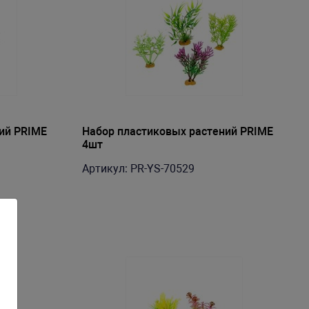
ий PRIME
Набор пластиковых растений PRIME
4шт
Артикул: PR-YS-70529