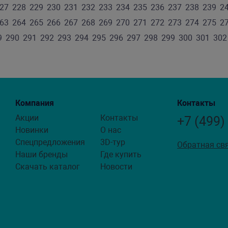
27
228
229
230
231
232
233
234
235
236
237
238
239
2
63
264
265
266
267
268
269
270
271
272
273
274
275
2
9
290
291
292
293
294
295
296
297
298
299
300
301
302
Компания
Контакты
Акции
Контакты
+7 (499)
Новинки
О нас
Спецпредложения
3D-тур
Обратная св
Наши бренды
Где купить
Скачать каталог
Новости