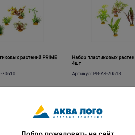
тиковых растений PRIME
Набор пластиковых растен
4шт
R-70610
Артикул: PR-YS-70513
Добро пожаловать на сайт