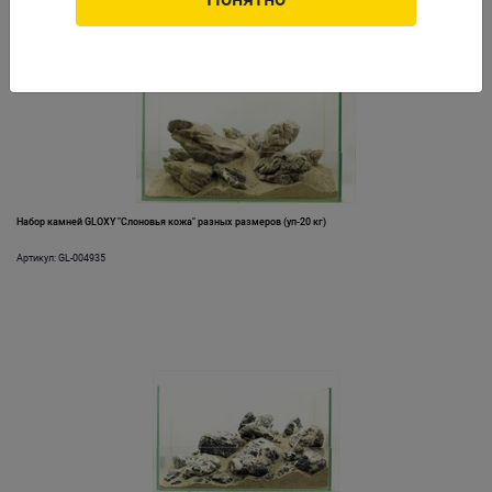
Набор камней GLOXY "Слоновья кожа" разных размеров (уп-20 кг)
Артикул: GL-004935