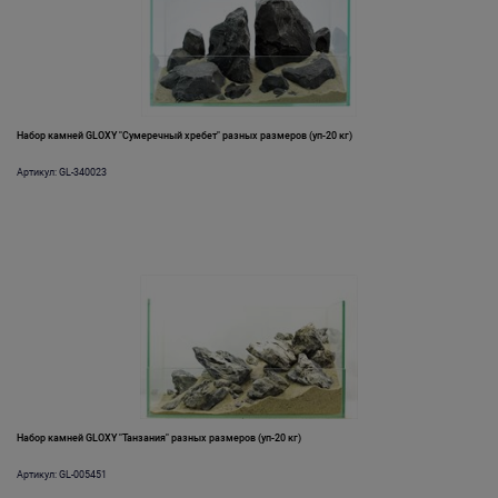
Набор камней GLOXY "Сумеречный хребет" разных размеров (уп-20 кг)
Артикул: GL-340023
Набор камней GLOXY "Танзания" разных размеров (уп-20 кг)
Артикул: GL-005451