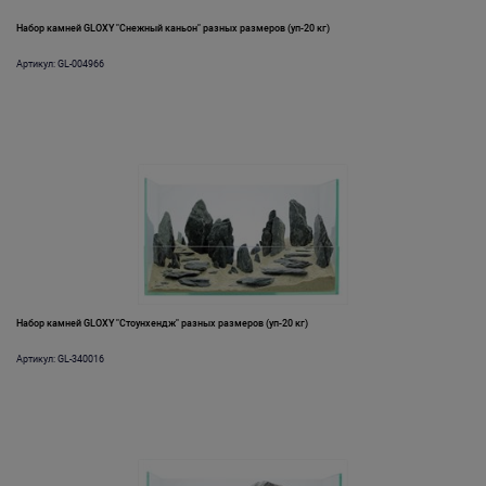
Набор камней GLOXY "Снежный каньон" разных размеров (уп-20 кг)
Артикул: GL-004966
Набор камней GLOXY "Стоунхендж" разных размеров (уп-20 кг)
Артикул: GL-340016