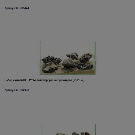
Артикул: GL-005444
Набор камней GLOXY "Белый тигр" разных размеров (уп-20 кг)
Артикул: GL-004928