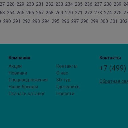
27
228
229
230
231
232
233
234
235
236
237
238
239
2
63
264
265
266
267
268
269
270
271
272
273
274
275
2
9
290
291
292
293
294
295
296
297
298
299
300
301
302
Компания
Контакты
Акции
Контакты
+7 (499)
Новинки
О нас
Спецпредложения
3D-тур
Обратная св
Наши бренды
Где купить
Скачать каталог
Новости