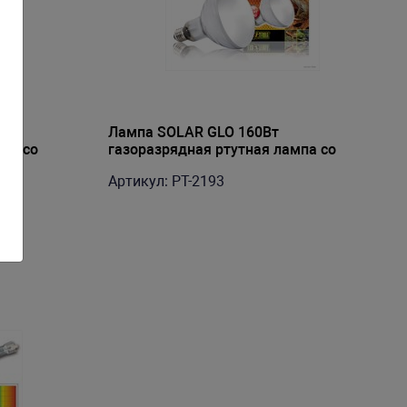
Лампа SOLAR GLO 160Вт
мпа со
газоразрядная ртутная лампа со
встроенным балластом
Артикул: PT-2193