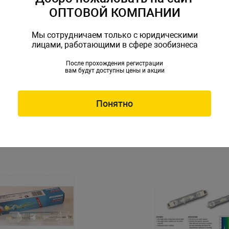
ОПТОВОЙ КОМПАНИИ
Мы сотрудничаем только с юридическими
лицами, работающими в сфере зообизнеса
После прохождения регистрации
вам будут доступны цены и акции
le Vision 25Вт
Лампа SOLAR GLO 125Вт
газоразрядная ртутная ла
встроенным балластом
-2346
Артикул: PT-2192
Понятно