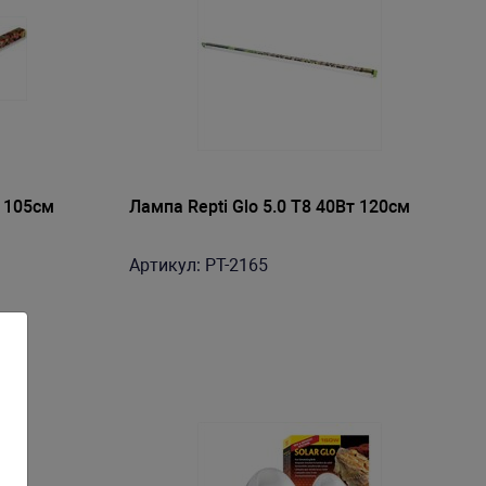
т 105см
Лампа Repti Glo 5.0 Т8 40Вт 120cм
Артикул: PT-2165