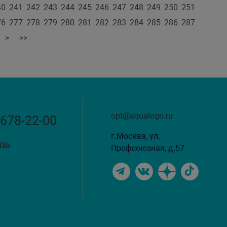
40
241
242
243
244
245
246
247
248
249
250
251
76
277
278
279
280
281
282
283
284
285
286
287
>
>>
opt@aqualogo.ru
 678-22-00
г.Москва, ул.
язь
Профсоюзная, д.57