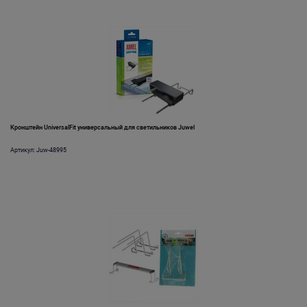
Кронштейн UniversalFit универсальный для светильников Juwel
Артикул: Juw-48995