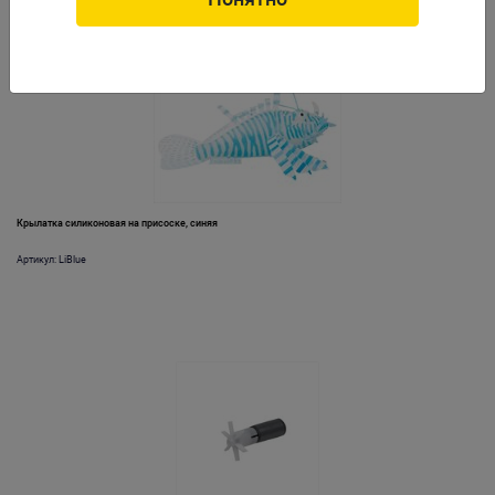
Крылатка силиконовая на присоске, синяя
Артикул: LiBlue