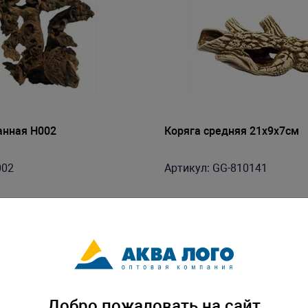
анная H002
Коряга средняя 21x9x7см
002
Артикул: GG-810141
Добро пожаловать на сайт