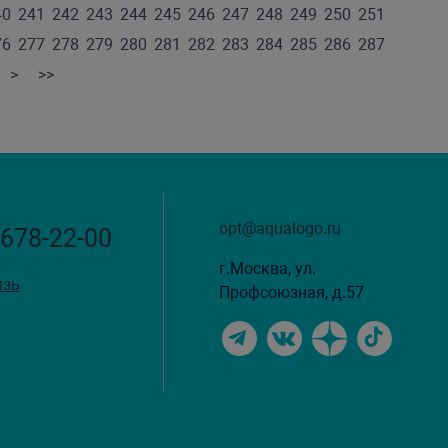
40
241
242
243
244
245
246
247
248
249
250
251
76
277
278
279
280
281
282
283
284
285
286
287
>
>>
opt@aqualogo.ru
 678-22-00
г.Москва, ул.
язь
Профсоюзная, д.57