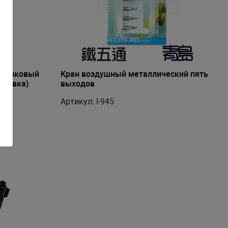
астиковый
Кран воздушный металлический пять
аковка)
выходов
Артикул: I-945