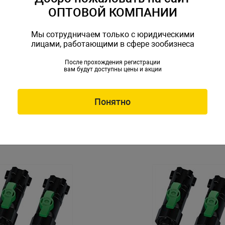
ОПТОВОЙ КОМПАНИИ
Мы сотрудничаем только с юридическими
лицами, работающими в сфере зообизнеса
После прохождения регистрации
вам будут доступны цены и акции
шный Naribo пластиковый
Кран воздушный Naribo пл
прямой 100 шт (оптовая уп
R-662920
Артикул: NR-662906
Понятно