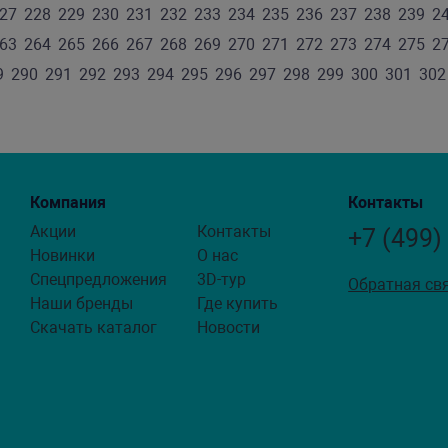
27
228
229
230
231
232
233
234
235
236
237
238
239
2
63
264
265
266
267
268
269
270
271
272
273
274
275
2
9
290
291
292
293
294
295
296
297
298
299
300
301
302
Компания
Контакты
Акции
Контакты
+7 (499)
Новинки
О нас
Спецпредложения
3D-тур
Обратная св
Наши бренды
Где купить
Скачать каталог
Новости