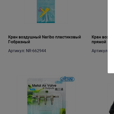
Кран воздушный Naribo пластиковый
Кран возду
Г-образный
прямой
Артикул: NR-662944
Артикул: N