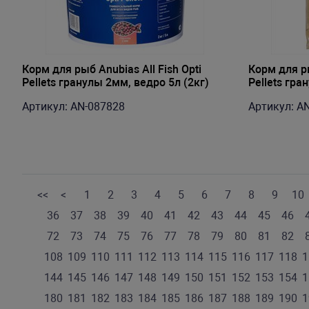
Корм для рыб Anubias All Fish Opti
Корм для ры
Pellets гранулы 2мм, ведро 5л (2кг)
Pellets гр
Артикул: AN-087828
Артикул: A
<<
<
1
2
3
4
5
6
7
8
9
10
36
37
38
39
40
41
42
43
44
45
46
72
73
74
75
76
77
78
79
80
81
82
108
109
110
111
112
113
114
115
116
117
118
1
144
145
146
147
148
149
150
151
152
153
154
1
180
181
182
183
184
185
186
187
188
189
190
1