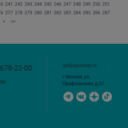
40
241
242
243
244
245
246
247
248
249
250
251
76
277
278
279
280
281
282
283
284
285
286
287
>
>>
opt@aqualogo.ru
 678-22-00
г.Москва, ул.
язь
Профсоюзная, д.57