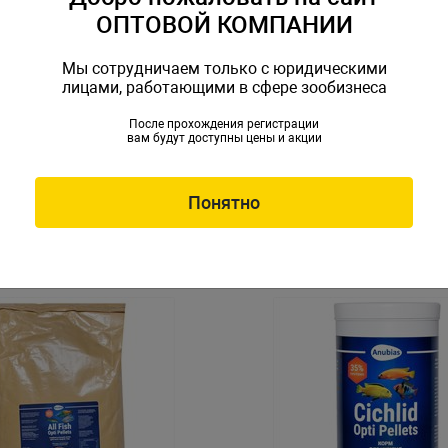
ОПТОВОЙ КОМПАНИИ
Мы сотрудничаем только с юридическими
лицами, работающими в сфере зообизнеса
После прохождения регистрации
вам будут доступны цены и акции
б Anubias All Fish Opti
Корм для рыб Anubias All Fi
нулы 0,8мм, мешок 10кг
Pellets гранулы 2мм, 1000м
N-085060
Артикул: AN-087934
Понятно