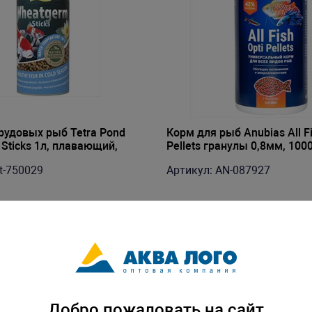
рудовых рыб Tetra Pond
Корм для рыб Anubias All Fi
Sticks 1л, плавающий,
Pellets гранулы 0,8мм, 100
ся при низкой температуре
t-750029
Артикул: AN-087927
Добро пожаловать на сайт