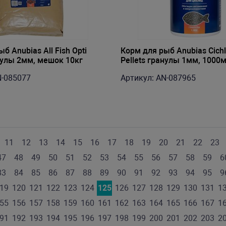
б Anubias All Fish Opti
Корм для рыб Anubias Cichli
анулы 2мм, мешок 10кг
Pellets гранулы 1мм, 1000м
N-085077
Артикул: AN-087965
11
12
13
14
15
16
17
18
19
20
21
22
23
47
48
49
50
51
52
53
54
55
56
57
58
59
6
83
84
85
86
87
88
89
90
91
92
93
94
95
9
19
120
121
122
123
124
125
126
127
128
129
130
131
1
55
156
157
158
159
160
161
162
163
164
165
166
167
1
91
192
193
194
195
196
197
198
199
200
201
202
203
2