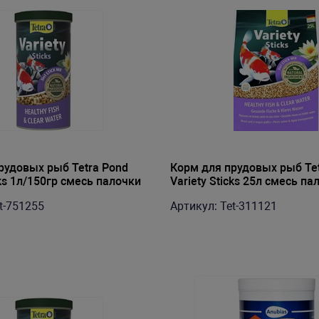
рудовых рыб Tetra Pond
Корм для прудовых рыб Te
cks 1л/150гр смесь палочки
Variety Sticks 25л смесь па
t-751255
Артикул: Tet-311121