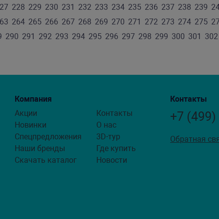
27
228
229
230
231
232
233
234
235
236
237
238
239
2
63
264
265
266
267
268
269
270
271
272
273
274
275
2
9
290
291
292
293
294
295
296
297
298
299
300
301
302
Компания
Контакты
Акции
Контакты
+7 (499)
Новинки
О нас
Спецпредложения
3D-тур
Обратная св
Наши бренды
Где купить
Скачать каталог
Новости