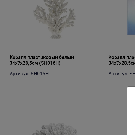
Коралл пластиковый белый
Коралл пл
34х7х28,5см (SH016H)
34х7х28.5с
Артикул: SH016H
Артикул: S