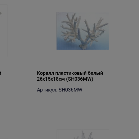
й
Коралл пластиковый белый
26х15х18см (SH036MW)
Артикул: SH036MW