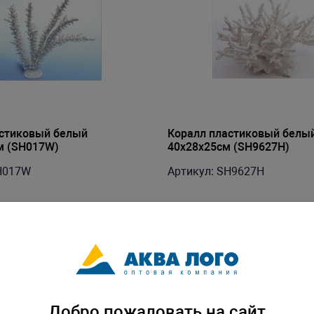
астиковый белый
Коралл пластиковый белы
м (SH017W)
40х28х25см (SH9627H)
H017W
Артикул: SH9627H
Добро пожаловать на сайт