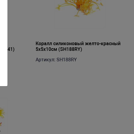
-
Коралл силиконовый желто-красный
SH041)
5х5х10см (SH188RY)
Артикул: SH188RY