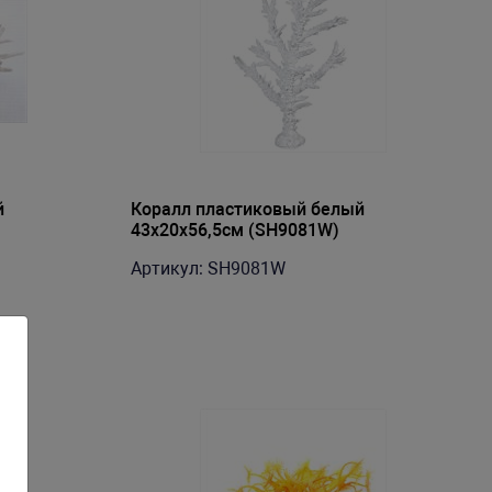
й
Коралл пластиковый белый
43х20х56,5см (SH9081W)
Артикул: SH9081W