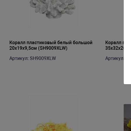
Коралл пластиковый белый большой
Коралл пла
20х19х9,5см (SH9009XLW)
35х32х20см
Артикул: SH9009XLW
Артикул: S