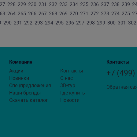
27
228
229
230
231
232
233
234
235
236
237
238
239
2
63
264
265
266
267
268
269
270
271
272
273
274
275
2
9
290
291
292
293
294
295
296
297
298
299
300
301
302
Компания
Контакты
Акции
Контакты
+7 (499)
Новинки
О нас
Спецпредложения
3D-тур
Обратная св
Наши бренды
Где купить
Скачать каталог
Новости