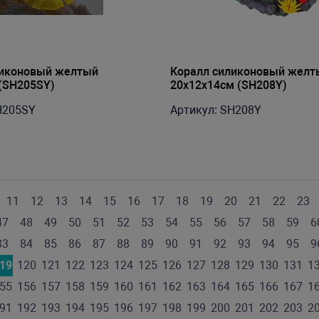
ликоновый желтый
Коралл силиконовый желт
(SH205SY)
20х12х14см (SH208Y)
H205SY
Артикул: SH208Y
11
12
13
14
15
16
17
18
19
20
21
22
23
47
48
49
50
51
52
53
54
55
56
57
58
59
6
83
84
85
86
87
88
89
90
91
92
93
94
95
9
19
120
121
122
123
124
125
126
127
128
129
130
131
1
55
156
157
158
159
160
161
162
163
164
165
166
167
1
91
192
193
194
195
196
197
198
199
200
201
202
203
2