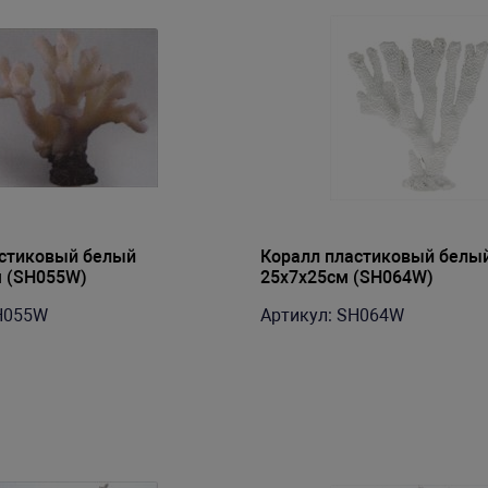
астиковый белый
Коралл пластиковый белы
 (SH055W)
25х7х25см (SH064W)
H055W
Артикул: SH064W