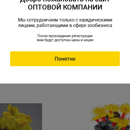
ОПТОВОЙ КОМПАНИИ
Мы сотрудничаем только с юридическими
лицами, работающими в сфере зообизнеса
После прохождения регистрации
вам будут доступны цены и акции
стиковый желто-зеленый
Коралл пластиковый темно
 (SH034)
фиолетовый 13,5х10х6см (
H034
Артикул: SH041
Понятно