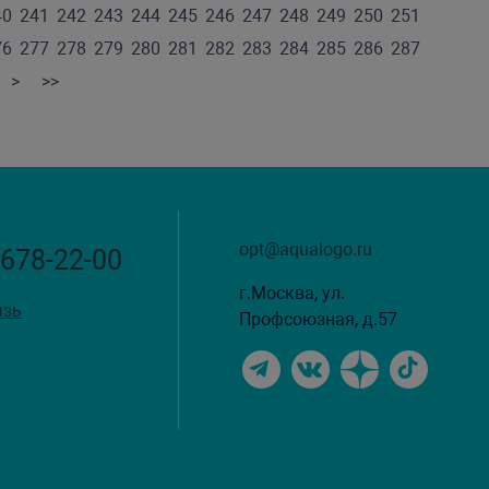
40
241
242
243
244
245
246
247
248
249
250
251
76
277
278
279
280
281
282
283
284
285
286
287
>
>>
opt@aqualogo.ru
 678-22-00
г.Москва, ул.
язь
Профсоюзная, д.57