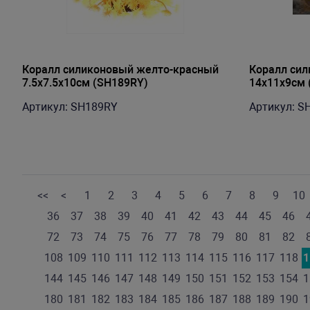
Коралл силиконовый желто-красный
Коралл си
7.5х7.5х10см (SH189RY)
14х11х9см 
Артикул: SH189RY
Артикул: S
<<
<
1
2
3
4
5
6
7
8
9
10
36
37
38
39
40
41
42
43
44
45
46
72
73
74
75
76
77
78
79
80
81
82
108
109
110
111
112
113
114
115
116
117
118
1
144
145
146
147
148
149
150
151
152
153
154
1
180
181
182
183
184
185
186
187
188
189
190
1