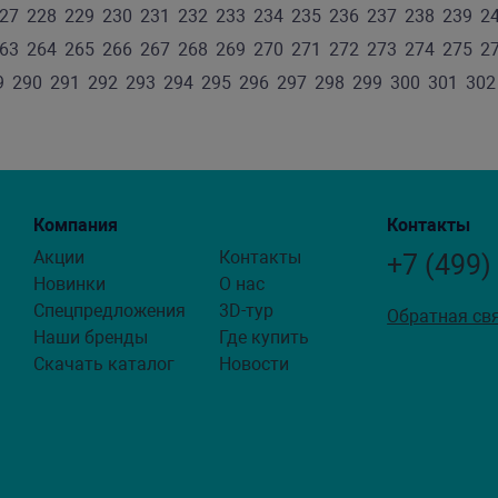
27
228
229
230
231
232
233
234
235
236
237
238
239
2
63
264
265
266
267
268
269
270
271
272
273
274
275
2
9
290
291
292
293
294
295
296
297
298
299
300
301
302
Компания
Контакты
Акции
Контакты
+7 (499)
Новинки
О нас
Спецпредложения
3D-тур
Обратная св
Наши бренды
Где купить
Скачать каталог
Новости