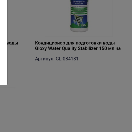
вки воды
Кондиционер для подготовки воды
Gloxy Water Quality Stabilizer 150 мл на
1500 л
Артикул: GL-084131