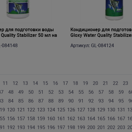
р для подготовки воды
Кондиционер для подгото
Quality Stabilizer 50 мл на
Gloxy Water Quality Stabiliz
5000 л
L-084148
Артикул: GL-084124
11
12
13
14
15
16
17
18
19
20
21
22
23
47
48
49
50
51
52
53
54
55
56
57
58
59
6
83
84
85
86
87
88
89
90
91
92
93
94
95
9
19
120
121
122
123
124
125
126
127
128
129
130
131
1
55
156
157
158
159
160
161
162
163
164
165
166
167
1
91
192
193
194
195
196
197
198
199
200
201
202
203
2