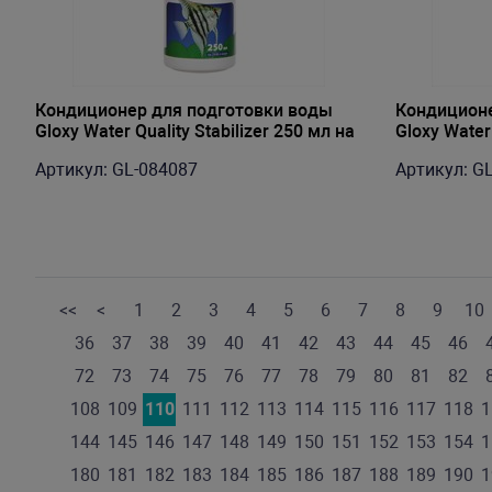
Кондиционер для подготовки воды
Кондиционе
Gloxy Water Quality Stabilizer 250 мл на
Gloxy Water 
2500 л
500 л
Артикул: GL-084087
Артикул: G
<<
<
1
2
3
4
5
6
7
8
9
10
36
37
38
39
40
41
42
43
44
45
46
72
73
74
75
76
77
78
79
80
81
82
108
109
110
111
112
113
114
115
116
117
118
1
144
145
146
147
148
149
150
151
152
153
154
1
180
181
182
183
184
185
186
187
188
189
190
1