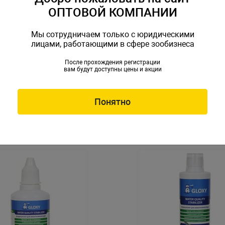
ОПТОВОЙ КОМПАНИИ
Мы сотрудничаем только с юридическими
лицами, работающими в сфере зообизнеса
После прохождения регистрации
вам будут доступны цены и акции
р для подготовки воды
Кондиционер для подгото
00мл на 1000л
AquaSafe 5л на 10000л
t-198876
Артикул: Tet-704183
Понятно