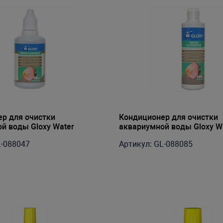
р для очистки
Кондиционер для очистки
й воды Gloxy Water
аквариумной воды Gloxy W
0 мл на 500 л
Cleanator 500 мл на 5000 л
L-088047
Артикул: GL-088085