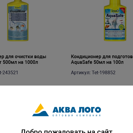
р для очистки воды
Кондиционер для подгото
r 500мл на 1000л
AquaSafe 50мл на 100л
t-243521
Артикул: Tet-198852
Добро пожаловать на сайт