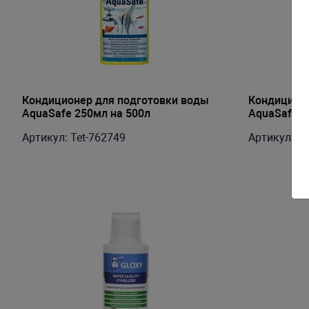
Кондиционер для подготовки воды
Кондиционе
AquaSafe 250мл на 500л
AquaSafe 5
Артикул: Tet-762749
Артикул: Te