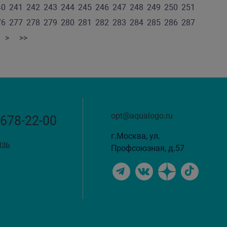
40
241
242
243
244
245
246
247
248
249
250
251
76
277
278
279
280
281
282
283
284
285
286
287
>
>>
opt@aqualogo.ru
 678-22-00
г.Москва, ул.
язь
Профсоюзная, д.57