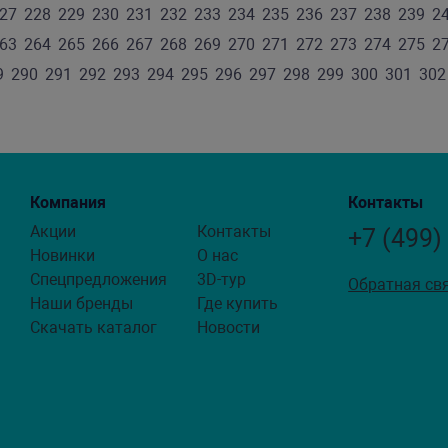
27
228
229
230
231
232
233
234
235
236
237
238
239
2
63
264
265
266
267
268
269
270
271
272
273
274
275
2
9
290
291
292
293
294
295
296
297
298
299
300
301
302
Компания
Контакты
Акции
Контакты
+7 (499)
Новинки
О нас
Спецпредложения
3D-тур
Обратная св
Наши бренды
Где купить
Скачать каталог
Новости