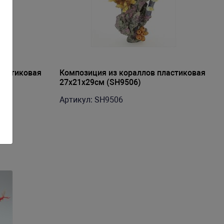
ластиковая
Композиция из кораллов пластиковая
27x21x29см (SH9506)
Артикул: SH9506