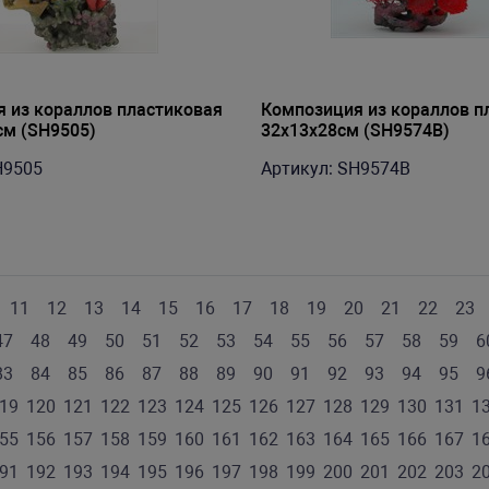
 из кораллов пластиковая
Композиция из кораллов п
см (SH9505)
32х13х28см (SH9574B)
H9505
Артикул: SH9574B
11
12
13
14
15
16
17
18
19
20
21
22
23
47
48
49
50
51
52
53
54
55
56
57
58
59
6
83
84
85
86
87
88
89
90
91
92
93
94
95
9
19
120
121
122
123
124
125
126
127
128
129
130
131
1
55
156
157
158
159
160
161
162
163
164
165
166
167
1
91
192
193
194
195
196
197
198
199
200
201
202
203
2