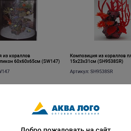
 из кораллов
Композиция из кораллов п
ликон 60х60х65см (SW147)
15х23х31см (SH9538SR)
W147
Артикул: SH9538SR
Добро пожаловать на сайт