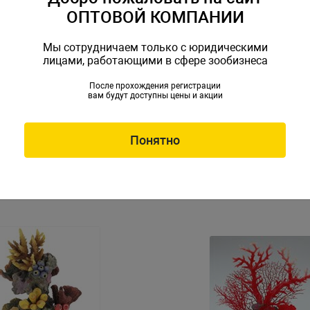
ОПТОВОЙ КОМПАНИИ
Мы сотрудничаем только с юридическими
лицами, работающими в сфере зообизнеса
После прохождения регистрации
вам будут доступны цены и акции
 из кораллов пластиковая
Композиция из кораллов п
 (SH201B)
22х18х10см (SH201CG)
H201B
Артикул: SH201CG
Понятно