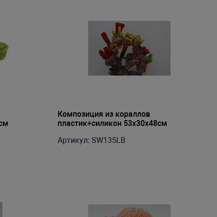
Композиция из кораллов
см
пластик+силикон 53х30х48см
(SW135LB)
Артикул: SW135LB