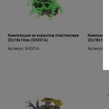
Композиция из кораллов пластиковая
Композиция
22х18х10см (SH201A)
22х18х10см
Артикул: SH201A
Артикул: S