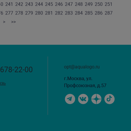
40
241
242
243
244
245
246
247
248
249
250
251
76
277
278
279
280
281
282
283
284
285
286
287
>
>>
opt@aqualogo.ru
 678-22-00
г.Москва, ул.
язь
Профсоюзная, д.57