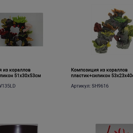
 из кораллов
Композиция из кораллов
ликон 51х30х53см
пластик+силикон 53х23х40
(SH9616)
W135LD
Артикул: SH9616