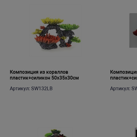
Композиция из кораллов
Композиция
пластик+силикон 50х35х30см
пластик+си
(SW132LB)
(SW135LD)
Артикул: SW132LB
Артикул: S