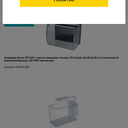
НОВИНКА
Аквариум Atman DR-600 c гнутым передним стеклом, 89 литров, 66х46,5х48,5 см (в комплекте
внутренний фильтр, LED RGB светильник)
Артикул: ATM-DR-600