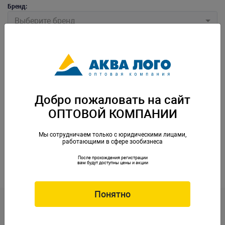
Бренд:
Выберите бренд
Добро пожаловать на сайт
ОПТОВОЙ КОМПАНИИ
Цифровой термометр Nomoy Pet 6.5х3.2х2см
Мы сотрудничаем только с юридическими лицами,
работающими в сфере зообизнеса
Артикул: NMP-NFF-23
После прохождения регистрации
вам будут доступны цены и акции
Понятно
Контакты
opt@aqualogo.ru
+7 (499) 678-22-00