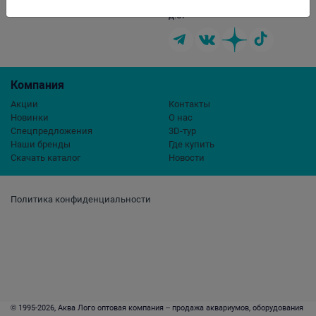
г.Москва, ул. Профсоюзная,
Обратная связь
д.57
Компания
Акции
Контакты
Новинки
О нас
Спецпредложения
3D-тур
Наши бренды
Где купить
Скачать каталог
Новости
Политика конфиденциальности
© 1995-2026, Аква Лого оптовая компания – продажа аквариумов, оборудования