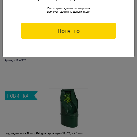
После прохождения регистрации
вам будут доступны цены и акции
Понятно
Водопад EXO TERRA с помпой, средний
Артикул: PT-2912
НОВИНКА
Водопад-поилка Nomoy Pet для террариума 18х12,5х27,5см