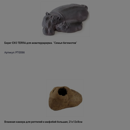
Берег EXO TERRA для акватеррариума. "Семья бегемотов"
Артикул: PT-3066
Влажная камера для рептилий и амфибий большая, 21х12х8см