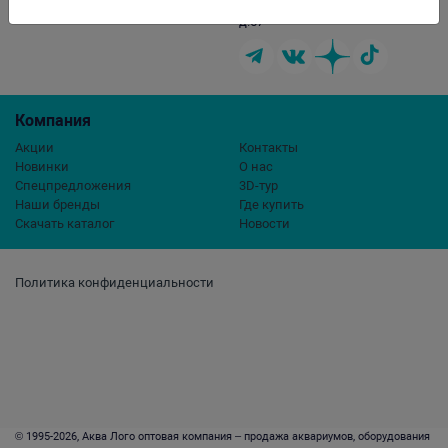
г.Москва, ул. Профсоюзная,
Обратная связь
д.57
Компания
Акции
Контакты
Новинки
О нас
Спецпредложения
3D-тур
Наши бренды
Где купить
Скачать каталог
Новости
Политика конфиденциальности
© 1995-2026, Аква Лого оптовая компания – продажа аквариумов, оборудования