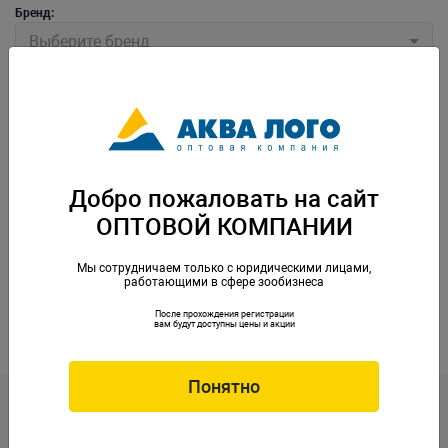
Бренд:
Выберите бренд
Добро пожаловать на сайт
ОПТОВОЙ КОМПАНИИ
Кабель нагревательный Root Therm160 20Вт 24В 3м
Мы сотрудничаем только с юридическими лицами,
работающими в сфере зообизнеса
Артикул: RS-R34010
После прохождения регистрации
вам будут доступны цены и акции
Понятно
Контакты
opt@aqualogo.ru
+7 (499) 678-22-00