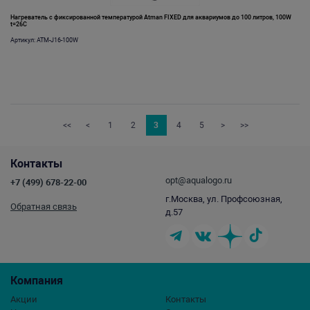
Нагреватель c фиксированной температурой Atman FIXED для аквариумов до 100 литров, 100W
t=26C
Артикул: ATM-J16-100W
<<
<
1
2
3
4
5
>
>>
Контакты
opt@aqualogo.ru
+7 (499) 678-22-00
г.Москва, ул. Профсоюзная,
Обратная связь
д.57
Компания
Акции
Контакты