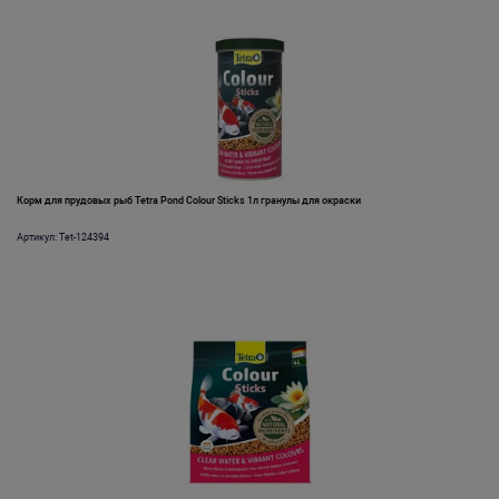
Корм для прудовых рыб Tetra Pond Colour Sticks 1л гранулы для окраски
Артикул: Tet-124394