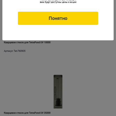
вам будут доступны цены и акции
Понятно
Кварцевое стекло для TetraPond UV 10000
Артикул: Tet-760905
Кварцевое стекло для TetraPond UV 35000