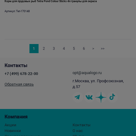
Корм для прудовых рыб Tetra Pond Colour Sticks 4л гранулы для окраса
Артикул: Tet-170148
1
2
3
4
5
6
>
>>
Контакты
opt@aqualogo.ru
+7 (499) 678-22-00
г.Москва, ул. Профсоюзная,
Обратная связь
д.57
Компания
Акции
Контакты
Новинки
О нас