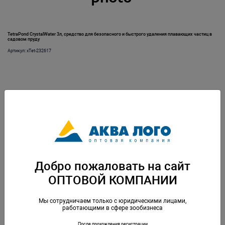
TetraPond CrystalWater 3л, средство для безопасного и быстрого удаления плавающих частиц в
садовом пруду
Артикул: хTet-232617
Добро пожаловать на сайт
Кварцевое стекло для TetraPond UV 3000
ОПТОВОЙ КОМПАНИИ
Артикул: Tet-764910
Мы сотрудничаем только с юридическими лицами,
работающими в сфере зообизнеса
После прохождения регистрации