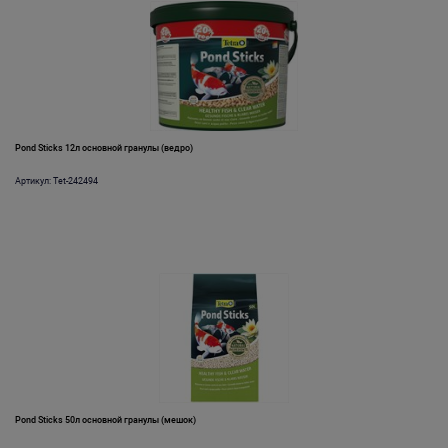
Pond Sticks 12л основной гранулы (ведро)
Артикул: Tet-242494
Pond Sticks 50л основной гранулы (мешок)