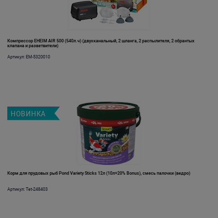
Компрессор EHEIM AIR 500 (540л.ч) (двухканальный, 2 шланга, 2 распылителя, 2 обрантых
клапана и разветвители)
Артикул: EM-5320010
НОВИНКА
Корм для прудовых рыб Pond Variety Sticks 12л (10л+20% Bonus), смесь палочки (ведро)
Артикул: Tet-248403