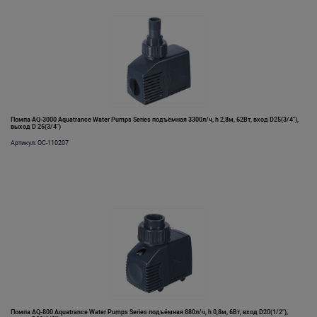
Помпа AQ-3000 Aquatrance Water Pumps Series подъёмная 3300л/ч, h 2,8м, 62Вт, вход D25(3/4"),
выход D 25(3/4")
Артикул: OC-110207
Помпа AQ-800 Aquatrance Water Pumps Series подъёмная 880л/ч, h 0,8м, 6Вт, вход D20(1/2"),