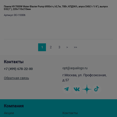
Помпа HY-7000W Water Blaster Pump 6900л/ч, h3,7м, 70Вт, КПД96%, впуск D40(1-/1/4"), выпуск
D32(1"), 220х110х210мм
Артикул: OC-110306
1
2
3
>
>>
Контакты
opt@aqualogo.ru
+7 (499) 678-22-00
г.Москва, ул. Профсоюзная,
Обратная связь
д.57
Компания
Акции
Контакты