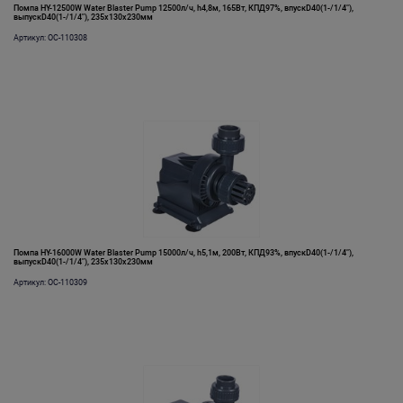
Помпа HY-12500W Water Blaster Pump 12500л/ч, h4,8м, 165Вт, КПД97%, впускD40(1-/1/4"),
выпускD40(1-/1/4"), 235х130х230мм
Артикул: OC-110308
Помпа HY-16000W Water Blaster Pump 15000л/ч, h5,1м, 200Вт, КПД93%, впускD40(1-/1/4"),
выпускD40(1-/1/4"), 235х130х230мм
Артикул: OC-110309