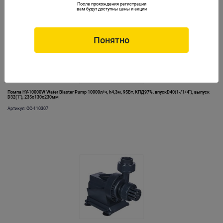
После прохождения регистрации
вам будут доступны цены и акции
Понятно
Помпа HY-10000W Water Blaster Pump 10000л/ч, h4,3м, 95Вт, КПД97%, впускD40(1-/1/4"), выпуск
D32(1"), 235х130х230мм
Артикул: OC-110307