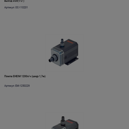
выход D20(1/2")
Артикул: OC-110201
Помпа EHEIM 1200л/ч (шнур 1,7м)
Артикул: EM-1250229