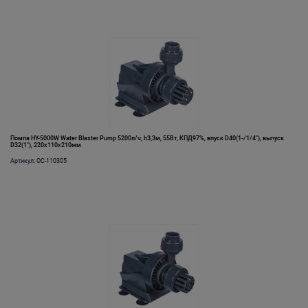
Помпа HY-5000W Water Blaster Pump 5200л/ч, h3,3м, 55Вт, КПД97%, впуск D40(1-/1/4"), выпуск
D32(1"), 220х110х210мм
Артикул: OC-110305