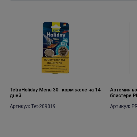
TetraHoliday Menu 30г корм желе на 14
Артемия вз
дней
блистере P
Артикул: Tet-289819
Артикул: P