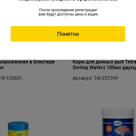
После прохождения регистрации
вам будут доступны цены и акции
Понятно
мороженная в блистере
Корм для донных рыб Tetra
мл
Shrimp Wafers 100мл двух
пластинки
R-R-105601
Артикул: Tet-257399