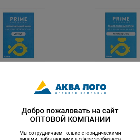
рм замороженный в
Золотая рыбка, корм зам
RIME 100мл
в блистере PRIME 100мл
R-R-105748
Артикул: PR-R-105755
Добро пожаловать на сайт
ОПТОВОЙ КОМПАНИИ
Мы сотрудничаем только с юридическими
лицами, работающими в сфере зообизнеса