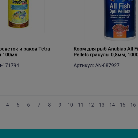
реветок и раков Tetra
Корм для рыб Anubias All Fi
u 100мл
Pellets гранулы 0,8мм, 100
t-171794
Артикул: AN-087927
4
5
6
7
8
9
10
11
12
13
14
15
16