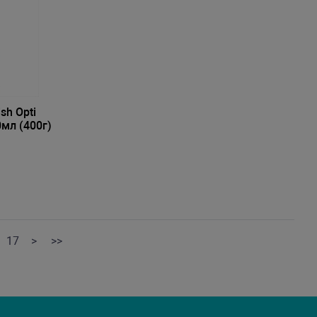
sh Opti
0мл (400г)
17
>
>>