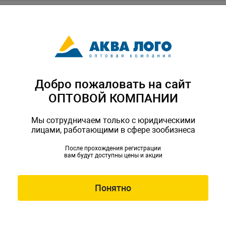
Добро пожаловать на сайт
ОПТОВОЙ КОМПАНИИ
Мы сотрудничаем только с юридическими
лицами, работающими в сфере зообизнеса
 реактор CR-100 D100/
Кальциевый реактор CR-14
После прохождения регистрации
вам будут доступны цены и акции
0мм, объём 1,5л, аквариум
300х240х580мм, объём 3,8
л, помпа AQ-1200, 10Вт
до 400-800л, помпа AQ-200
C-130104
Артикул: OC-130105
Понятно