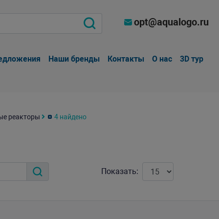
opt@aqualogo.ru
едложения
Наши бренды
Контакты
О нас
3D тур
ые реакторы
4 найдено
Показать: