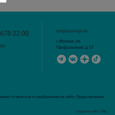
opt@aqualogo.ru
 678-22-00
г.Москва, ул.
язь
Профсоюзная, д.57
 может отличаться от изображения на сайте. Представленная
создание сайта
- TXL