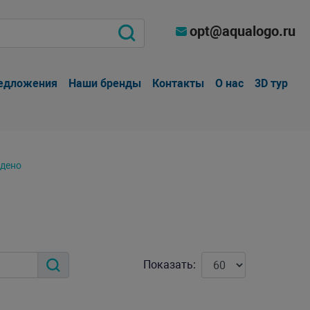
opt@aqualogo.ru
едложения
Наши бренды
Контакты
О нас
3D тур
йдено
Показать: