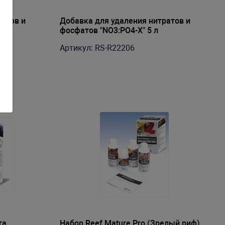
ратов и
Добавка для удаления нитратов и
 мл
фосфатов "NO3:PO4-X" 5 л
Артикул: RS-R22206
та
Набор Reef Mature Pro (Зрелый риф)