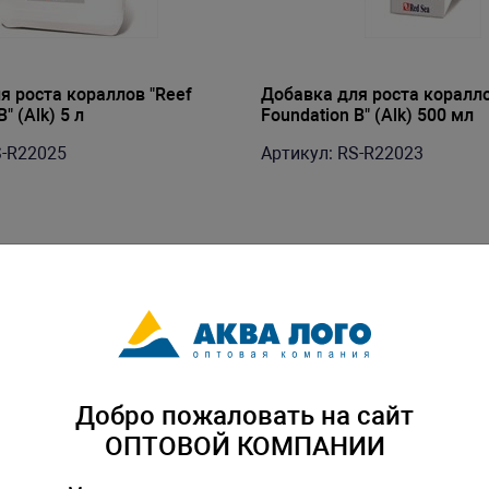
я роста кораллов "Reef
Добавка для роста коралло
" (Alk) 5 л
Foundation B" (Alk) 500 мл
S-R22025
Артикул: RS-R22023
Добро пожаловать на сайт
ОПТОВОЙ КОМПАНИИ