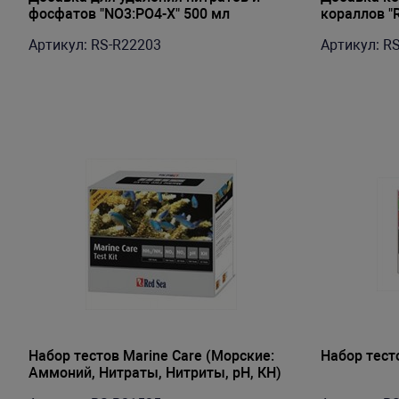
фосфатов "NO3:PO4-X" 500 мл
кораллов "R
кг
Артикул: RS-R22203
Артикул: R
Набор тестов Marine Care (Морские:
Набор тесто
Аммоний, Нитраты, Нитриты, рН, КН)