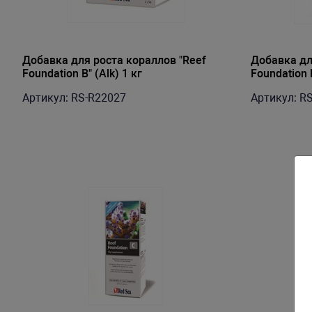
Добавка для роста кораллов "Reef
Добавка дл
Foundation B" (Alk) 1 кг
Foundation B
Артикул: RS-R22027
Артикул: R