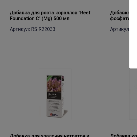
Добавка для роста кораллов "Reef
Добавка дл
Foundation C" (Mg) 500 мл
фосфатов "
Артикул: RS-R22033
Артикул: R
Добавка для удаления нитратов и
Добавка ко