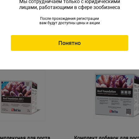
Мы сотрудничаем только с юридическими
лицами, работающими в сфере зообизнеса
я удаления нитратов и
Добавка для удаления нит
NO3:PO4-X" 1 л
фосфатов "NO3:PO4-X" 100
После прохождения регистрации
вам будут доступны цены и акции
S-R22204
Артикул: RS-R22200
Понятно
мплексная для роста
Комплект добавок для рос