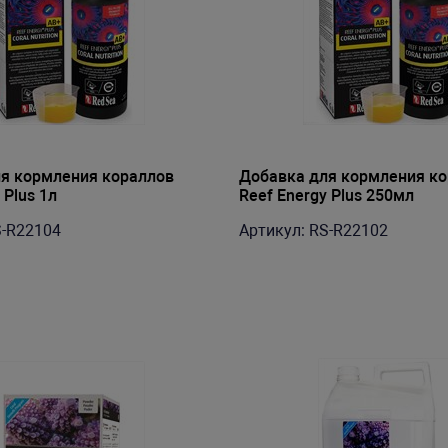
я кормления кораллов
Добавка для кормления к
 Plus 1л
Reef Energy Plus 250мл
S-R22104
Артикул: RS-R22102