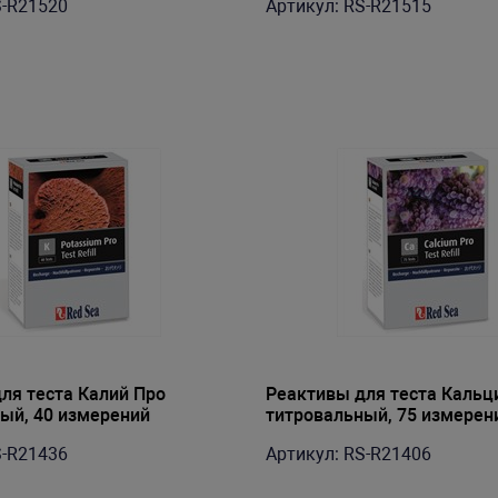
S-R21520
Артикул: RS-R21515
ля теста Калий Про
Реактивы для теста Кальц
ый, 40 измерений
титровальный, 75 измерен
S-R21436
Артикул: RS-R21406