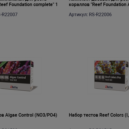
eef Foundation complete" 1
кораллов "Reef Foundation 
3х250мл
S-R22007
Артикул: RS-R22006
в Algae Control (NO3/PO4)
Набор тестов Reef Colors (I,