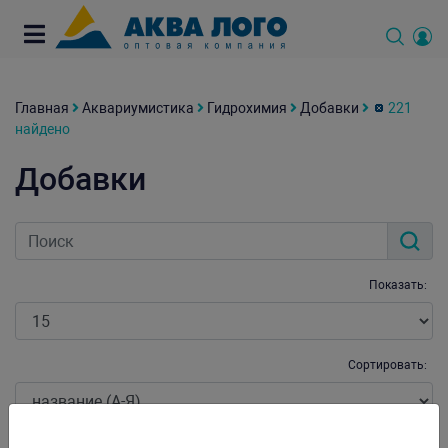
Главная
Аквариумистика
Гидрохимия
Добавки
221
найдено
Добавки
Показать:
Сортировать: