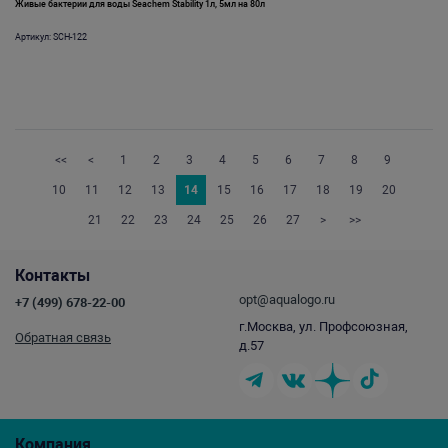
Живые бактерии для воды Seachem Stability 1л, 5мл на 80л
Артикул: SCH-122
<<
<
1
2
3
4
5
6
7
8
9
10
11
12
13
14
15
16
17
18
19
20
21
22
23
24
25
26
27
>
>>
Контакты
opt@aqualogo.ru
+7 (499) 678-22-00
г.Москва, ул. Профсоюзная,
Обратная связь
д.57
Компания