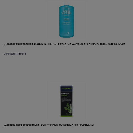
Добавка минеральная AQUA SENTINEL GH + Deep Sea Water (соль для креветок) 500мл на 1250л
Артикул: I-141678
Добавка профессиональная Dennerle Plant Active Enzymes порошок 50г