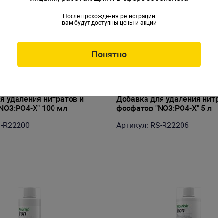
После прохождения регистрации
вам будут доступны цены и акции
Понятно
я удаления нитратов и
Добавка для удаления нит
NO3:PO4-X" 100 мл
фосфатов "NO3:PO4-X" 5 л
S-R22200
Артикул: RS-R22206