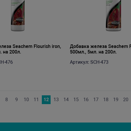
еза Seachem Flourish iron,
Добавка железа Seachem Flo
. на 200л.
500мл., 5мл. на 200л.
CH-476
Артикул: SCH-473
8
9
10
11
12
13
14
15
16
17
18
19
20