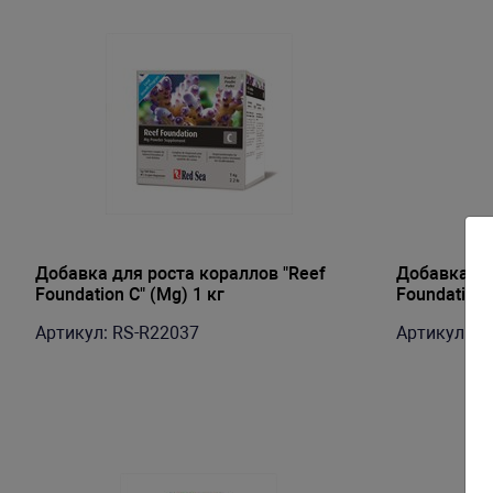
Добавка для роста кораллов "Reef
Добавка дл
Foundation C" (Mg) 1 кг
Foundation 
Артикул: RS-R22037
Артикул: R