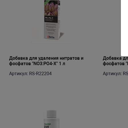
Добавка для удаления нитратов и
Добавка дл
фосфатов "NO3:PO4-X" 1 л
фосфатов "
Артикул: RS-R22204
Артикул: R