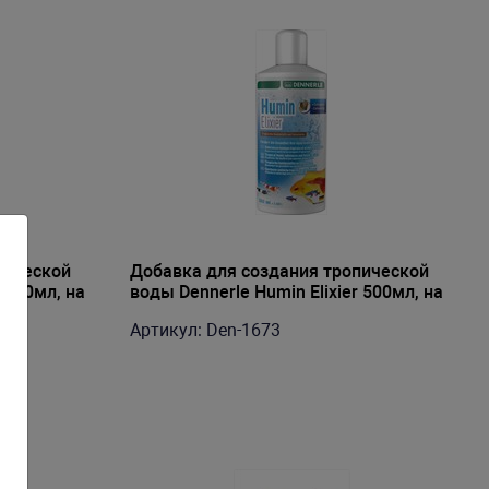
пической
Добавка для создания тропической
r 250мл, на
воды Dennerle Humin Elixier 500мл, на
2500 литров
Артикул: Den-1673