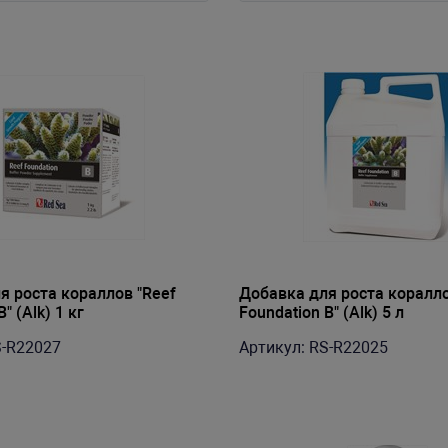
я роста кораллов "Reef
Добавка для роста коралло
" (Alk) 1 кг
Foundation B" (Alk) 5 л
S-R22027
Артикул: RS-R22025