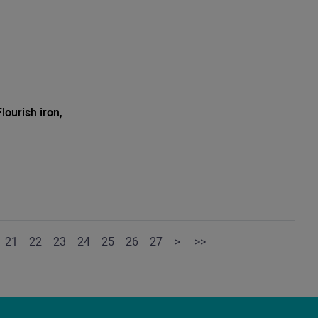
urish iron,
21
22
23
24
25
26
27
>
>>