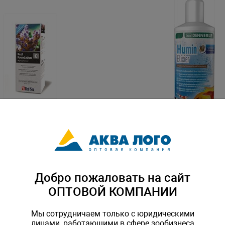
я роста кораллов "Reef
Добавка для создания тро
C" (Mg) 500 мл
воды Dennerle Humin Elixie
1250 литров
S-R22033
Артикул: Den-1672
Добро пожаловать на сайт
ОПТОВОЙ КОМПАНИИ
Мы сотрудничаем только с юридическими
лицами, работающими в сфере зообизнеса