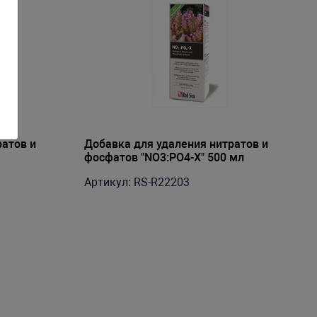
ратов и
Добавка для удаления нитратов и
фосфатов "NO3:PO4-X" 500 мл
Артикул: RS-R22203