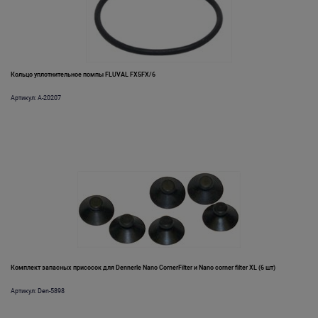
Кольцо уплотнительное помпы FLUVAL FX5FX/6
Артикул: A-20207
Комплект запасных присосок для Dennerle Nano CornerFilter и Nano corner filter XL (6 шт)
Артикул: Den-5898