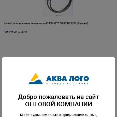
Кольцо уплотнительное для фильтров EHEIM 2222,2224,2322,2324 (большое)
Артикул: EM-7343168
Кольцо уплотнительное для фильтров EHEIM 2260010/2250010
Добро пожаловать на сайт
ОПТОВОЙ КОМПАНИИ
Артикул: EM-7276650
Мы сотрудничаем только с юридическими лицами,