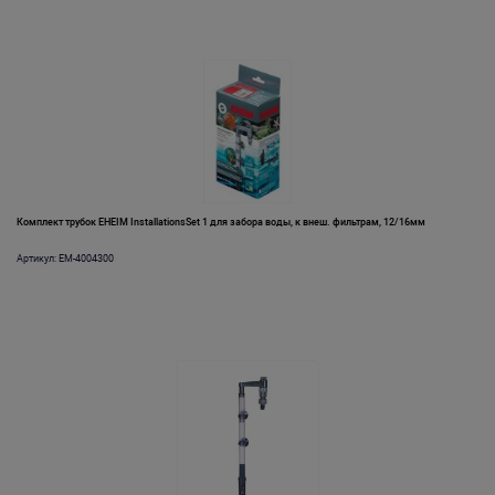
Комплект трубок EHEIM InstallationsSet 1 для забора воды, к внеш. фильтрам, 12/16мм
Артикул: EM-4004300