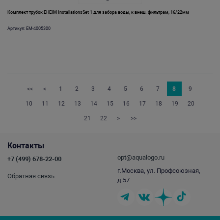
Комплект трубок EHEIM InstallationsSet 1 для забора воды, к внеш. фильтрам, 16/22мм
Артикул: EM-4005300
<<
<
1
2
3
4
5
6
7
8
9
10
11
12
13
14
15
16
17
18
19
20
21
22
>
>>
Контакты
opt@aqualogo.ru
+7 (499) 678-22-00
г.Москва, ул. Профсоюзная,
Обратная связь
д.57