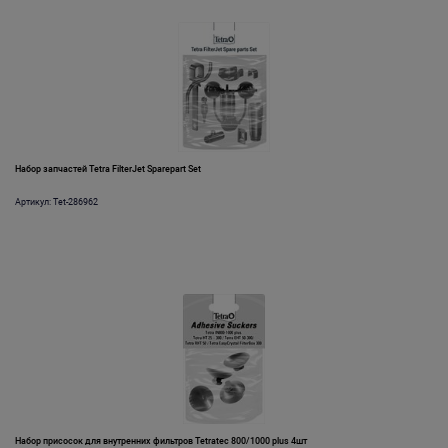
Набор запчастей Tetra FilterJet Sparepart Set
Артикул: Tet-286962
Набор присосок для внутренних фильтров Tetratec 800/1000 plus 4шт