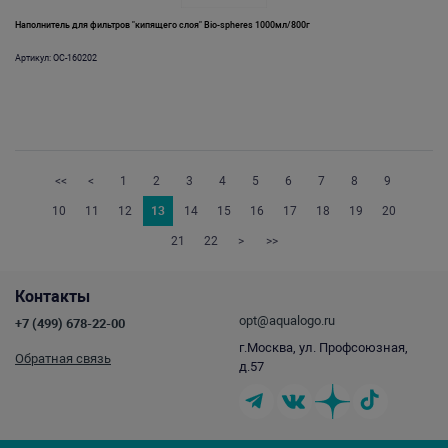
Наполнитель для фильтров "кипящего слоя" Bio-spheres 1000мл/800г
Артикул: OC-160202
<<
<
1
2
3
4
5
6
7
8
9
10
11
12
13
14
15
16
17
18
19
20
21
22
>
>>
Контакты
opt@aqualogo.ru
+7 (499) 678-22-00
г.Москва, ул. Профсоюзная,
Обратная связь
д.57