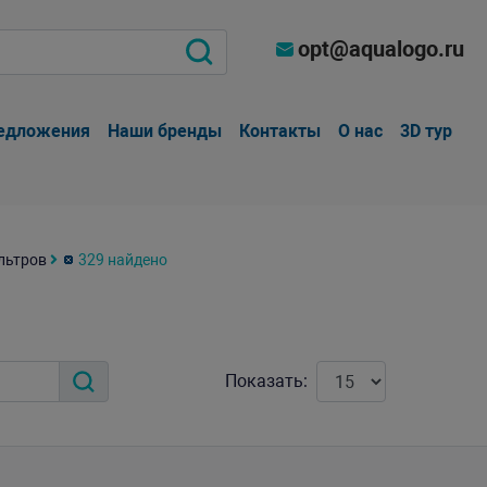
opt@aqualogo.ru
едложения
Наши бренды
Контакты
О нас
3D тур
льтров
329 найдено
Показать: