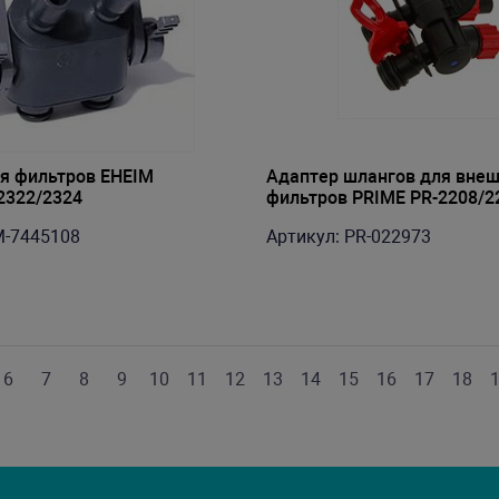
я фильтров EHEIM
Адаптер шлангов для вне
2322/2324
фильтров PRIME PR-2208/2
M-7445108
Артикул: PR-022973
6
7
8
9
10
11
12
13
14
15
16
17
18