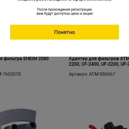
После прохождения регистрации
вам будут доступны цены и акции
Понятно
я фильтра EHEIM 2080
Адаптер для фильтров AT
2200, CF-2400, UF-2200, UF
M-7603078
Артикул: ATM-086067