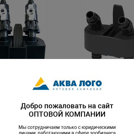
я фильтра ATMAN AT-
Адаптер для фильтра ATMA
3339S
TM-400405
Артикул: ATM-400412
Добро пожаловать на сайт
ОПТОВОЙ КОМПАНИИ
Мы сотрудничаем только с юридическими
лицами, работающими в сфере зообизнеса