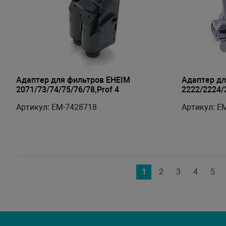
Адаптер для фильтров EHEIM
Адаптер дл
2071/73/74/75/76/78,Prof 4
2222/2224/
Артикул: EM-7428718
Артикул: E
1
2
3
4
5