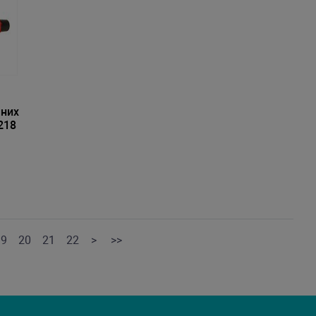
шних
218
19
20
21
22
>
>>