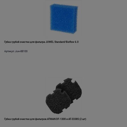
Губка грубой очистки для фильтра JUWEL Standard/Bioflow 6.0
Артикул: Juw-88100
Губка грубой очистки для фильтров ATMAN DF-1300 и AT-3338S (2 шт)