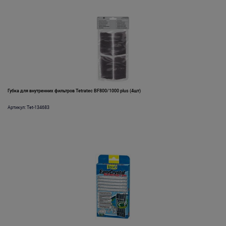
Губка для внутренних фильтров Tetratec BF800/1000 plus (4шт)
Артикул: Tet-134683