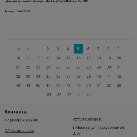
Губка для вутреннего фильтра Tetra EasyCrystal BioFoam 250/300
Артикул: Tet-151628
<<
<
1
2
3
4
5
6
7
8
9
10
11
12
13
14
15
16
17
18
19
20
21
22
23
24
25
26
27
28
29
30
31
32
33
34
35
36
37
38
39
40
41
42
43
44
45
46
47
48
49
50
51
52
53
54
55
56
>
>>
Контакты
opt@aqualogo.ru
+7 (499) 678-22-00
г.Москва, ул. Профсоюзная,
Обратная связь
д.57