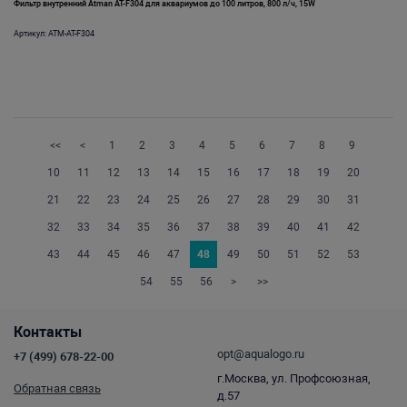
Фильтр внутренний Atman AT-F304 для аквариумов до 100 литров, 800 л/ч, 15W
Артикул: ATM-AT-F304
<<
<
1
2
3
4
5
6
7
8
9
10
11
12
13
14
15
16
17
18
19
20
21
22
23
24
25
26
27
28
29
30
31
32
33
34
35
36
37
38
39
40
41
42
43
44
45
46
47
48
49
50
51
52
53
54
55
56
>
>>
Контакты
opt@aqualogo.ru
+7 (499) 678-22-00
г.Москва, ул. Профсоюзная,
Обратная связь
д.57