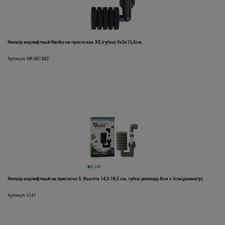
Фильтр аэрлифтный Naribo на присосках XS (губка) 9х5х15,5см
Артикул: NR-081383
Фильтр аэрлифтный на присоске S. Высота 14,5-18,5 см, губка цилиндр 8см х 5см(диаметр)
Артикул: I-141