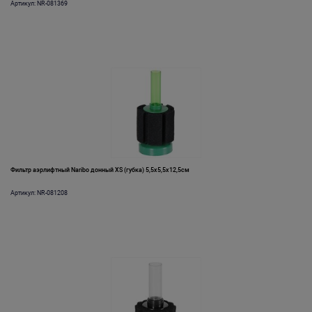
Артикул: NR-081369
Фильтр аэрлифтный Naribo донный XS (губка) 5,5х5,5х12,5см
Артикул: NR-081208