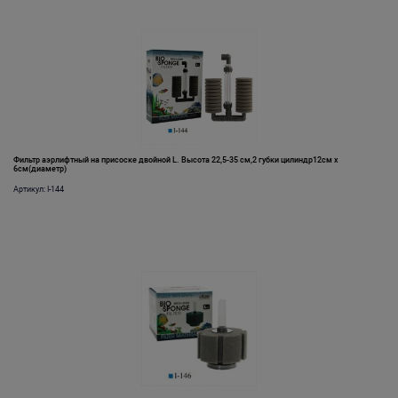
Фильтр аэрлифтный на присоске двойной L. Высота 22,5-35 см,2 губки цилиндр12см х
6см(диаметр)
Артикул: I-144