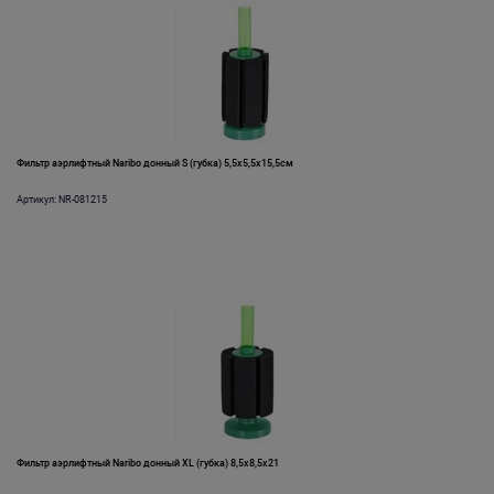
Фильтр аэрлифтный Naribo донный S (губка) 5,5х5,5х15,5см
Артикул: NR-081215
Фильтр аэрлифтный Naribo донный XL (губка) 8,5х8,5х21