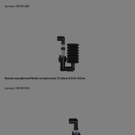
Артикул: NR-081406
Фильтр аэрлифтный Naribo на присосках S (губка) 8,5х5х18,5см
Артикул: NR-081390