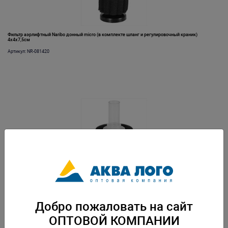
Фильтр аэрлифтный Naribo донный micro (в комплекте шланг и регулировочный краник)
4х4х7,5см
Артикул: NR-081420
Фильтр аэрлифтный Naribo донный mini (Губка+био-наполнитель) 5х5х8см
Артикул: NR-081437
Добро пожаловать на сайт
ОПТОВОЙ КОМПАНИИ