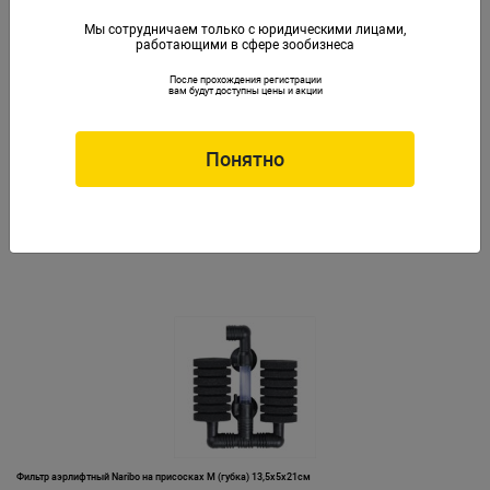
Мы сотрудничаем только с юридическими лицами,
работающими в сфере зообизнеса
После прохождения регистрации
вам будут доступны цены и акции
Понятно
Фильтр аэрлифтный Naribo на присосках L (губка) 9,5х6х36,5 см
Артикул: NR-081413
Фильтр аэрлифтный Naribo на присосках M (губка) 13,5х5х21см