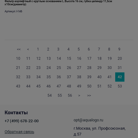
Фильтр аэрлифтный с круглым основанием L.Высота 16 см, губка цилиндр 11,5см
х10см(диаметр)
Артикул: I-146
<<
<
1
2
3
4
5
6
7
8
9
10
11
12
13
14
15
16
17
18
19
20
21
22
23
24
25
26
27
28
29
30
31
32
33
34
35
36
37
38
39
40
41
42
43
44
45
46
47
48
49
50
51
52
53
54
55
56
>
>>
Контакты
opt@aqualogo.ru
+7 (499) 678-22-00
г.Москва, ул. Профсоюзная,
Обратная связь
д.57