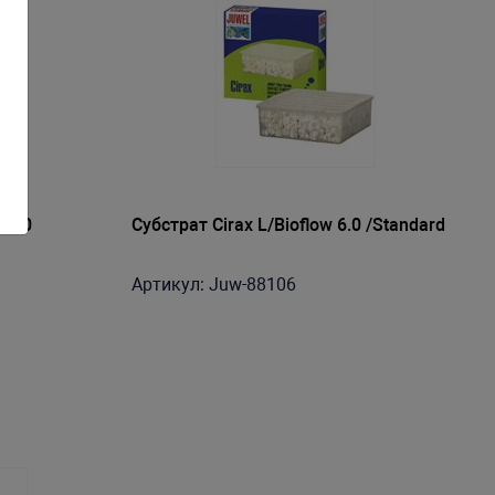
 8.0
Субстрат Cirax L/Bioflow 6.0 /Standard
Артикул: Juw-88106