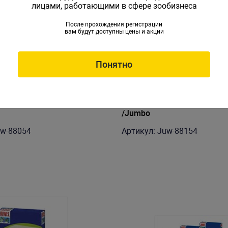
лицами, работающими в сфере зообизнеса
После прохождения регистрации
вам будут доступны цены и акции
Понятно
orax M/Bioflow 3.0
Субстрат Amorax XL/Bioflow
/Jumbo
uw-88054
Артикул: Juw-88154