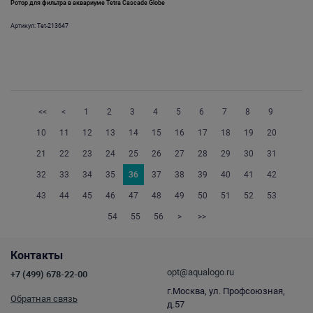
Ротор для фильтра в аквариуме Tetra Cascade Globe
Артикул: Tet-213647
<<
<
1
2
3
4
5
6
7
8
9
10
11
12
13
14
15
16
17
18
19
20
21
22
23
24
25
26
27
28
29
30
31
32
33
34
35
36
37
38
39
40
41
42
43
44
45
46
47
48
49
50
51
52
53
54
55
56
>
>>
Контакты
opt@aqualogo.ru
+7 (499) 678-22-00
г.Москва, ул. Профсоюзная,
Обратная связь
д.57