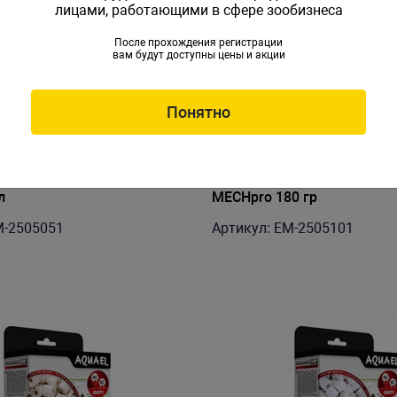
лицами, работающими в сфере зообизнеса
После прохождения регистрации
вам будут доступны цены и акции
Понятно
ь для фильтра EHEIM
Наполнитель для фильтра 
л
MECHpro 180 гр
M-2505051
Артикул: EM-2505101