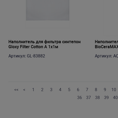
Наполнитель для фильтра синтепон
Наполнител
Gloxy Filter Cotton A 1x1м
BioCeraMAX
Артикул: GL-83882
Артикул: A
<<
<
1
2
3
4
5
6
7
8
9
10
36
37
38
39
40