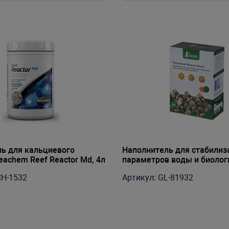
ь для кальциевого
Наполнитель для стабилиз
eachem Reef Reactor Md, 4л
параметров воды и биолог
фильтрации Gloxy Functiona
CH-1532
Артикул: GL-81932
Stone 3л