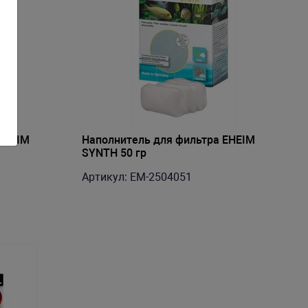
EHEIM
Наполнитель для фильтра EHEIM
SYNTH 50 гр
Артикул: EM-2504051