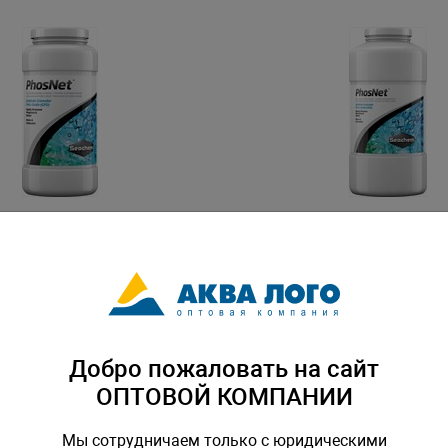
ь Seachem PhosNet для
Наполнитель Seachem Phos
осфатов и силикатов
удаления фосфатов и сили
за), 250г, 50г на 200-400л
(оксид железа), 500г, 50г 
CH-1252
Артикул: SCH-1255
Добро пожаловать на сайт
ОПТОВОЙ КОМПАНИИ
Мы сотрудничаем только с юридическими