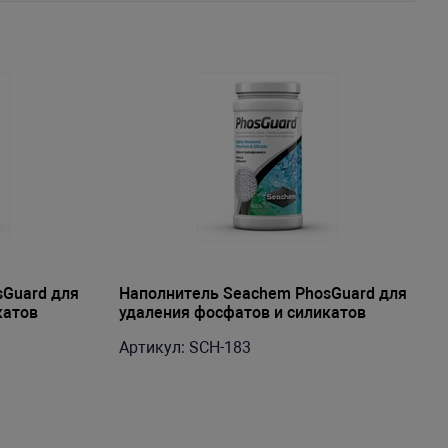
sGuard для
Наполнитель Seachem PhosGuard для
катов
удаления фосфатов и силикатов
на 590-
(оксид аллюминия), 500мл на 1180-
Артикул: SCH-183
2350л