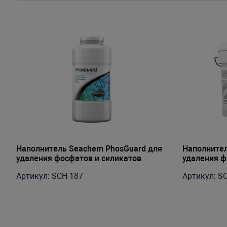
Наполнитель Seachem PhosGuard для
Наполнител
удаления фосфатов и силикатов
удаления ф
(оксид аллюминия), 1л на 2350-4700л
(оксид алл
Артикул: SCH-187
Артикул: S
94000л