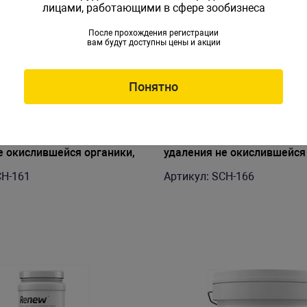
лицами, работающими в сфере зообизнеса
После прохождения регистрации
вам будут доступны цены и акции
Понятно
ь Seachem Purigen для
Наполнитель Seachem Puri
е окислившейся органики,
удаления не окислившейся
00л
250мл до 1000л
CH-161
Артикул: SCH-166