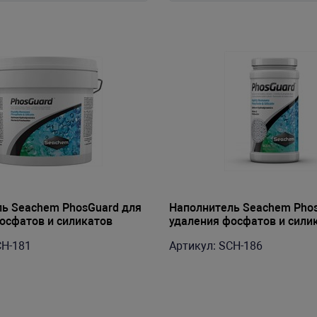
ь Seachem PhosGuard для
Наполнитель Seachem Pho
осфатов и силикатов
удаления фосфатов и сили
юминия), 20л на 4700-
(оксид аллюминия), 250мл 
CH-181
Артикул: SCH-186
1180л