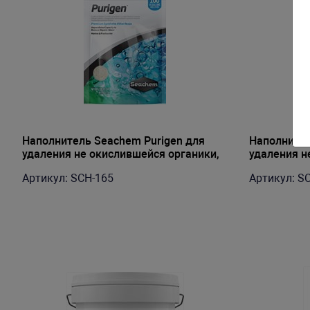
Наполнитель Seachem Purigen для
Наполнител
удаления не окислившейся органики,
удаления н
100мл до 400л
20л до 800
Артикул: SCH-165
Артикул: S