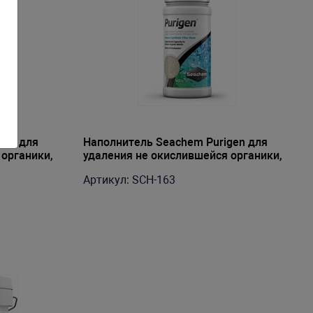
gen для
Наполнитель Seachem Purigen для
 органики,
удаления не окислившейся органики,
500мл до 2000л
Артикул: SCH-163