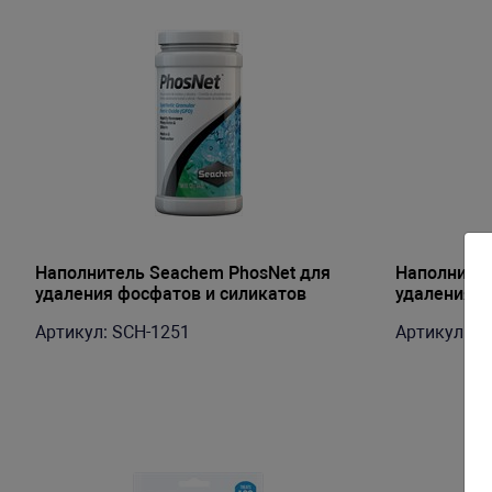
Наполнитель Seachem PhosNet для
Наполнител
удаления фосфатов и силикатов
удаления ф
(оксид железа), 125г, 50г на 200-400л
(оксид желе
Артикул: SCH-1251
Артикул: S