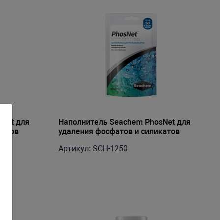
Net для
Наполнитель Seachem PhosNet для
катов
удаления фосфатов и силикатов
на 200-400л
(оксид железа), 50г, на 200-400л
Артикул: SCH-1250