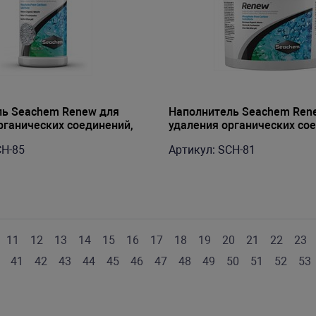
ль Seachem Renew для
Наполнитель Seachem Ren
рганических соединений,
удаления органических со
4л
20л до 12800л
CH-85
Артикул: SCH-81
11
12
13
14
15
16
17
18
19
20
21
22
23
41
42
43
44
45
46
47
48
49
50
51
52
53