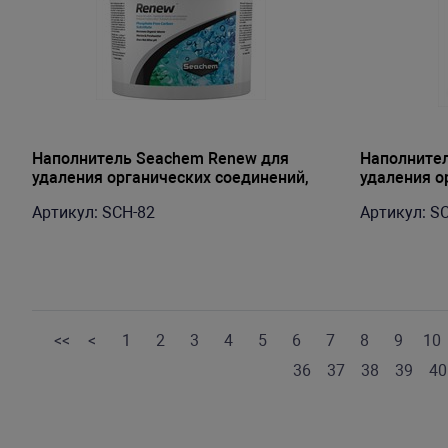
Наполнитель Seachem Renew для
Наполните
удаления органических соединений,
удаления о
100л до 64000л
100мл до 6
Артикул: SCH-82
Артикул: S
<<
<
1
2
3
4
5
6
7
8
9
10
36
37
38
39
40