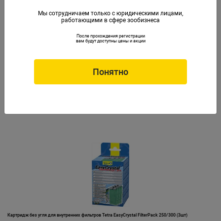
Мы сотрудничаем только с юридическими лицами,
работающими в сфере зообизнеса
После прохождения регистрации
вам будут доступны цены и акции
Понятно
Картридж без угля для внутреннего фильтра EasyCrystal FilterPack 600
Артикул: Tet-174658
Картридж без угля для внутренних фильтров Tetra EasyCrystal FilterPack 250/300 (3шт)