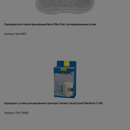
Картридж для тонкой фильтрации Nano Filter Pad с активированным углем
Артикул: Den-5607
Картридж с углем для внутреннего фильтра Tetratec EasyCrystal FilterPack C 600
Артикул: Tet-174665