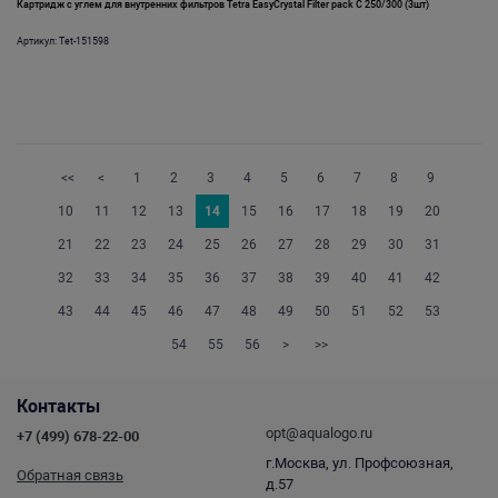
Картридж с углем для внутренних фильтров Tetra EasyCrystal Filter pack С 250/300 (3шт)
Артикул: Tet-151598
<<
<
1
2
3
4
5
6
7
8
9
10
11
12
13
14
15
16
17
18
19
20
21
22
23
24
25
26
27
28
29
30
31
32
33
34
35
36
37
38
39
40
41
42
43
44
45
46
47
48
49
50
51
52
53
54
55
56
>
>>
Контакты
opt@aqualogo.ru
+7 (499) 678-22-00
г.Москва, ул. Профсоюзная,
Обратная связь
д.57