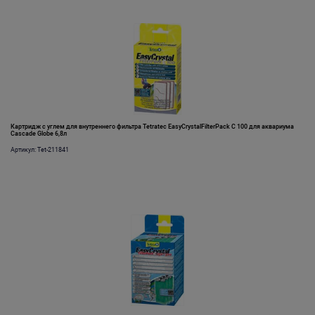
Картридж с углем для внутреннего фильтра Tetratec EasyCrystalFilterPack C 100 для аквариума
Cascade Globe 6,8л
Артикул: Tet-211841