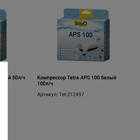
елый 50л/ч
Компрессор Tetra АРS 100 белый
100л/ч
Артикул: Tet-212497