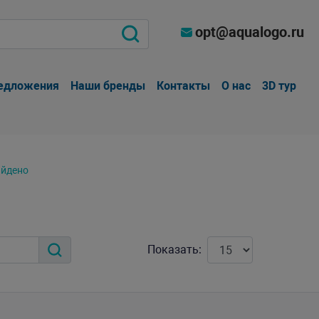
opt@aqualogo.ru
едложения
Наши бренды
Контакты
О нас
3D тур
айдено
Показать: