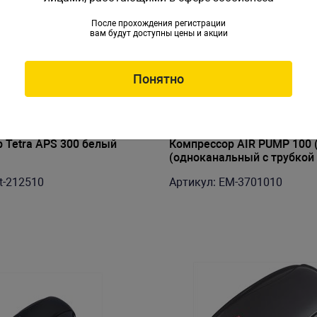
После прохождения регистрации
вам будут доступны цены и акции
Понятно
 Tetra АРS 300 белый
Компрессор AIR PUMP 100 (
(одноканальный с трубкой
распылителем)
t-212510
Артикул: EM-3701010