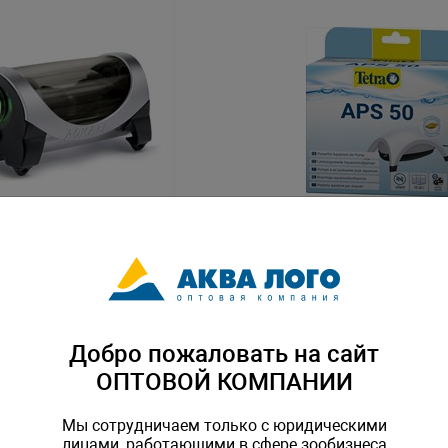
 OXYPRO 150, 2Вт, 150л/ч
Компрессор Tetra АРS 50 б
Q-111144
Артикул: Tet-212404
Добро пожаловать на сайт
ОПТОВОЙ КОМПАНИИ
Мы сотрудничаем только с юридическими
лицами, работающими в сфере зообизнеса