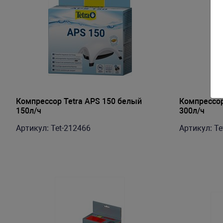
Компрессор Tetra АРS 150 белый
Компрессор
150л/ч
300л/ч
Артикул: Tet-212466
Артикул: Te