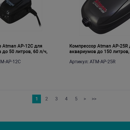
 Atman AP-12C для
Компрессор Atman AP-25R 
до 50 литров, 60 л/ч,
аквариумов до 150 литров, 
уемый
регулируемый
TM-AP-12C
Артикул: ATM-AP-25R
1
2
3
4
5
>
>>